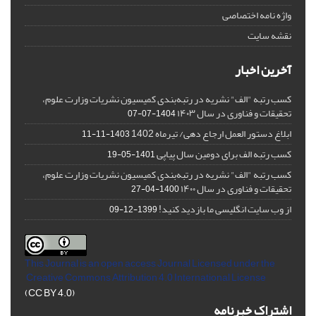
واژه نامه اختصاصی
نقشه سایت
آخرین اخبار
کسب رتبه "الف" نشریه در رتبه‌بندی کمیسیون نشریات وزارت علوم،
تحقیقات و فناوری در سال ۱۴۰۳
1404-07-07
ابلاغ دستور العمل ارجاع دهی/ تیرماه 1402
1403-11-11
کسب رتبه الف برای دومین سال پیاپی
1401-05-19
کسب رتبه "الف" نشریه در رتبه‌بندی کمیسیون نشریات وزارت علوم،
تحقیقات و فناوری در سال ۱۴۰۰
1400-04-27
از وب سایت انگلیسی ما بازدید کنید!
1399-12-09
This Journal is an open access Journal Licensed
under the
Creative Commons Attribution 4.0 International License
(CC BY 4.0)
اشتراک خبرنامه