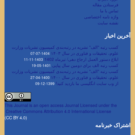
فرستادن مقاله
تماس با ما
واژه نامه اختصاصی
نقشه سایت
آخرین اخبار
کسب رتبه "الف" نشریه در رتبه‌بندی کمیسیون نشریات وزارت
علوم، تحقیقات و فناوری در سال ۱۴۰۳
1404-07-07
ابلاغ دستور العمل ارجاع دهی/ تیرماه 1402
1403-11-11
کسب رتبه الف برای دومین سال پیاپی
1401-05-19
کسب رتبه "الف" نشریه در رتبه‌بندی کمیسیون نشریات وزارت
علوم، تحقیقات و فناوری در سال ۱۴۰۰
1400-04-27
از وب سایت انگلیسی ما بازدید کنید!
1399-12-09
This Journal is an open access Journal Licensed
under the
Creative Commons Attribution 4.0 International License
(CC BY 4.0)
اشتراک خبرنامه