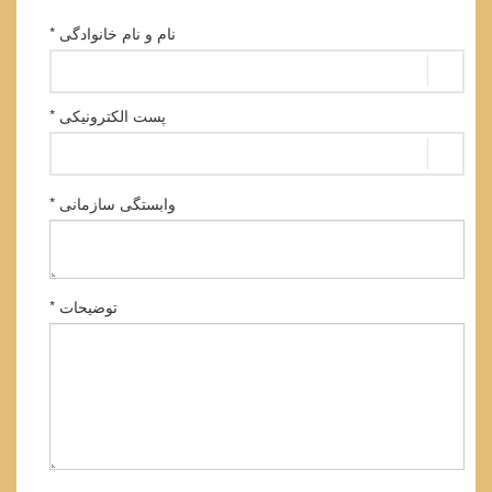
نام و نام خانوادگی *
پست الکترونیکی *
وابستگی سازمانی *
توضیحات *