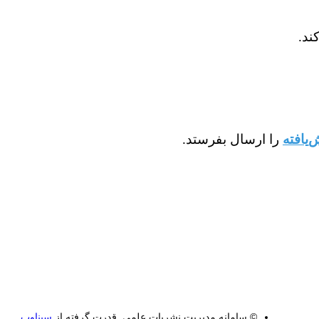
یافته
را
ارسال بفرستد.
© سامانه مدیریت نشریات علمی.
قدرت گرفته از
سیناوب