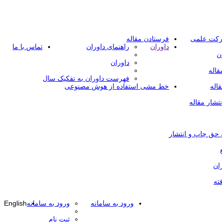
رکت علمی
فرستادن مقاله
داوران
راهنمای داوران
تماس با ما
ن
داوران
قاله
فهرست داوران به تفکیک سال
اله
خط مشی استفاده از هوش مصنوعی
تشار مقاله
 حق چاپ و انتشار
ان
ته
ورود به سامانه
ورود به سامانه
English
ثبت نام