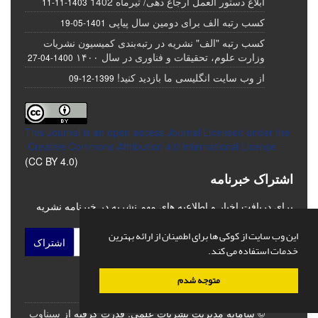
ابلاغ دستور العمل ارجاع دهی/ تیرماه 1402
1403-11-11
کسب رتبه الف برای دومین سال پیاپی
1401-05-19
کسب رتبه "الف" نشریه در رتبه‌بندی کمیسیون نشریات
وزارت علوم، تحقیقات و فناوری در سال ۱۴۰۰
1400-04-27
از وب سایت انگلیسی ما بازدید کنید!
1399-12-09
This Journal is an open access Journal Licensed
under the
Creative Commons Attribution 4.0 International License
(CC BY 4.0)
اشتراک خبرنامه
برای دریافت اخبار و اطلاعیه های مهم نشریه در خبرنامه نشریه
مشترک شوید.
این وب سایت از کوکی ها برای اطمینان از ارائه بهترین
اشتراک
خدمات استفاده می کند.
متوجه شدم
© سامانه مدیریت نشریات علمی.
قدرت گرفته از
سیناوب