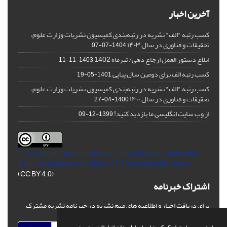
آخرین اخبار
کسب رتبه "الف" نشریه در رتبه‌بندی کمیسیون نشریات وزارت علوم،
تحقیقات و فناوری در سال ۱۴۰۳
1404-07-07
ابلاغ دستور العمل ارجاع دهی/ تیرماه 1402
1403-11-11
کسب رتبه الف برای دومین سال پیاپی
1401-05-19
کسب رتبه "الف" نشریه در رتبه‌بندی کمیسیون نشریات وزارت علوم،
تحقیقات و فناوری در سال ۱۴۰۰
1400-04-27
از وب سایت انگلیسی ما بازدید کنید!
1399-12-09
This Journal is an open access Journal Licensed
under the
Creative Commons Attribution 4.0 International License
(CC BY 4.0)
اشتراک خبرنامه
برای دریافت اخبار و اطلاعیه های مهم نشریه در خبرنامه نشریه مشترک
شوید.