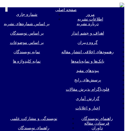
oggle
صفحه اصلی
ation
مرور
شماره جاری
اطلاعات نشریه
درباره نشریه
بر اساس شماره‌های نشریه
اهداف و چشم انداز
بر اساس نویسندگان
گروه دبیران
بر اساس موضوعات
رهنمودهای اخلاقی انتشار مقاله
نمایه نویسندگان
بانک‌ها و نمایه‌‌نامه‌ها
نمایه کلیدواژه ها
پیوندهای مفید
پرسش‌های رایج
فلودیاگرام پذیرش مقالات
گزارش آماری
اخبار و اعلانات
راهنمای نویسندگان
نویسندگی و مشارکت علمی
فرستادن مقاله
داوران
راهنمای نویسندگان