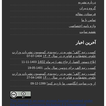
درباره نشریه
گروه دبیران
فرستادن مقاله
تماس با ما
واژه نامه اختصاصی
نقشه سایت
آخرین اخبار
کسب رتبه "الف" نشریه در رتبه‌بندی کمیسیون نشریات وزارت
علوم، تحقیقات و فناوری در سال ۱۴۰۳
1404-07-07
ابلاغ دستور العمل ارجاع دهی/ تیرماه 1402
1403-11-11
کسب رتبه الف برای دومین سال پیاپی
1401-05-19
کسب رتبه "الف" نشریه در رتبه‌بندی کمیسیون نشریات وزارت
علوم، تحقیقات و فناوری در سال ۱۴۰۰
1400-04-27
از وب سایت انگلیسی ما بازدید کنید!
1399-12-09
This Journal is an open access Journal Licensed
under
the Creative Commons Attribution 4.0 International