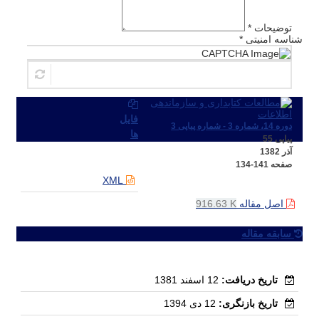
توضیحات *
شناسه امنیتی *
ارسال نظر
فایل
دوره 14، شماره 3 - شماره پیاپی 3
ها
پیاپی 55
آذر 1382
صفحه
134-141
XML
اصل مقاله
916.63 K
سابقه مقاله
تاریخ دریافت:
12 اسفند 1381
تاریخ بازنگری:
12 دی 1394