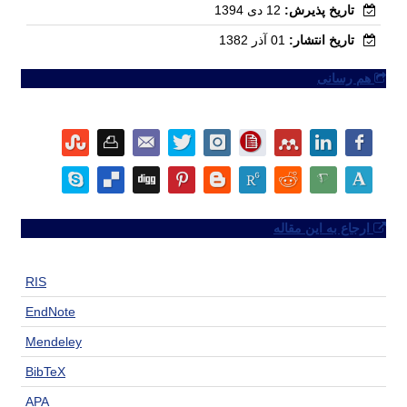
تاریخ پذیرش:
12 دی 1394
تاریخ انتشار:
01 آذر 1382
هم رسانی
ارجاع به این مقاله
RIS
EndNote
Mendeley
BibTeX
APA