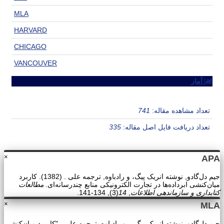
MLA
HARVARD
CHICAGO
VANCOUVER
آمار
تعداد مشاهده مقاله:
741
تعداد دریافت فایل اصل مقاله:
335
×
APA
جیم دل‌گادو, نوشته انریک پیگ، و رادباوه, ترجمه علی . (1382). کاربرد
میان‌کنشی ابرداده‌ها در تجارت الکترونیکی منابع چندرسانه‌ای.
مطالعات
کتابداری و سازماندهی اطلاعات
,
14
(3), 134-141.
×
MLA
جیم دل‌گادو, نوشته انریک پیگ، , و رادباوه, ترجمه علی . "کاربرد میان‌کنشی