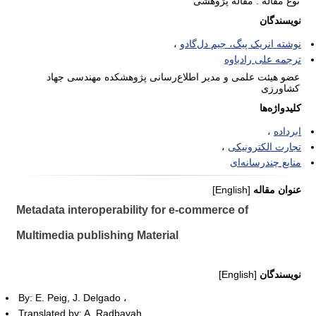
نوع مقاله : مقاله پژوهشی
نویسندگان
نوشته انریک پیگ، جیم دل‌گادو
ترجمه علی رادباوه
عضو هیئت علمی و مدیر اطلاع‌رسانی پژوهشکده مهندسی جهاد
کشاورزی
کلیدواژه‌ها
ابرداده
تجارت الکترونیکی
منابع چندرسانه‌ای
عنوان مقاله
[English]
Metadata interoperability for e-commerce of
Multimedia publishing Material
نویسندگان
[English]
By: E. Peig, J. Delgado
Translated by: A. Radbavah