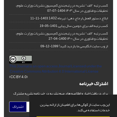
کسب رتبه "الف" نشریه در رتبه‌بندی کمیسیون نشریات وزارت علوم،
تحقیقات و فناوری در سال ۱۴۰۳
1404-07-07
ابلاغ دستور العمل ارجاع دهی/ تیرماه 1402
1403-11-11
کسب رتبه الف برای دومین سال پیاپی
1401-05-19
کسب رتبه "الف" نشریه در رتبه‌بندی کمیسیون نشریات وزارت علوم،
تحقیقات و فناوری در سال ۱۴۰۰
1400-04-27
از وب سایت انگلیسی ما بازدید کنید!
1399-12-09
This Journal is an open access Journal Licensed
under the
Creative Commons Attribution 4.0 International License
(CC BY 4.0)
اشتراک خبرنامه
برای دریافت اخبار و اطلاعیه های مهم نشریه در خبرنامه نشریه مشترک
شوید.
این وب سایت از کوکی ها برای اطمینان از ارائه بهترین
اشتراک
خدمات استفاده می کند.