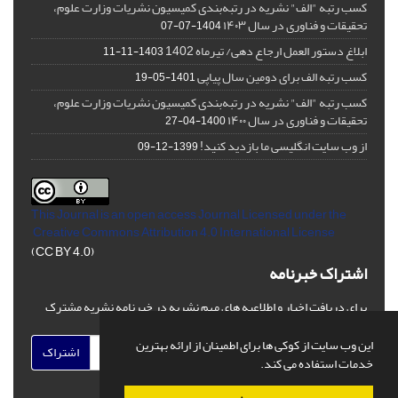
کسب رتبه "الف" نشریه در رتبه‌بندی کمیسیون نشریات وزارت علوم،
تحقیقات و فناوری در سال ۱۴۰۳
1404-07-07
ابلاغ دستور العمل ارجاع دهی/ تیرماه 1402
1403-11-11
کسب رتبه الف برای دومین سال پیاپی
1401-05-19
کسب رتبه "الف" نشریه در رتبه‌بندی کمیسیون نشریات وزارت علوم،
تحقیقات و فناوری در سال ۱۴۰۰
1400-04-27
از وب سایت انگلیسی ما بازدید کنید!
1399-12-09
This Journal is an open access Journal Licensed
under the
Creative Commons Attribution 4.0 International License
(CC BY 4.0)
اشتراک خبرنامه
برای دریافت اخبار و اطلاعیه های مهم نشریه در خبرنامه نشریه مشترک
شوید.
این وب سایت از کوکی ها برای اطمینان از ارائه بهترین
اشتراک
خدمات استفاده می کند.