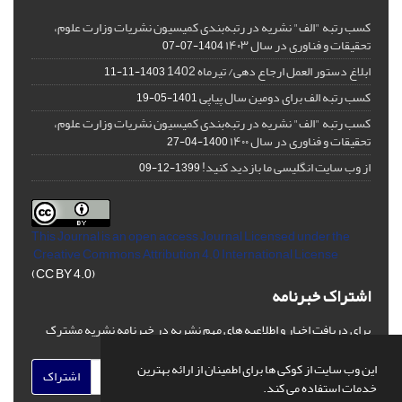
کسب رتبه "الف" نشریه در رتبه‌بندی کمیسیون نشریات وزارت علوم،
تحقیقات و فناوری در سال ۱۴۰۳
1404-07-07
ابلاغ دستور العمل ارجاع دهی/ تیرماه 1402
1403-11-11
کسب رتبه الف برای دومین سال پیاپی
1401-05-19
کسب رتبه "الف" نشریه در رتبه‌بندی کمیسیون نشریات وزارت علوم،
تحقیقات و فناوری در سال ۱۴۰۰
1400-04-27
از وب سایت انگلیسی ما بازدید کنید!
1399-12-09
This Journal is an open access Journal Licensed
under the
Creative Commons Attribution 4.0 International License
(CC BY 4.0)
اشتراک خبرنامه
برای دریافت اخبار و اطلاعیه های مهم نشریه در خبرنامه نشریه مشترک
شوید.
این وب سایت از کوکی ها برای اطمینان از ارائه بهترین
اشتراک
خدمات استفاده می کند.