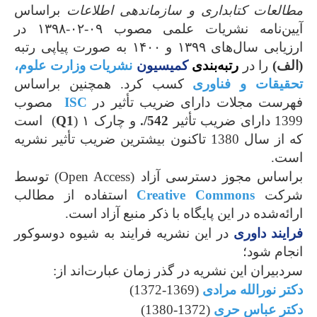
مطالعات کتابداری و سازماندهی اطلاعات
براساس
آیین‌نامه نشریات علمی مصوب ۰۹-۰۲-۱۳۹۸ در
ارزیابی سال‌های ۱۳۹۹ و ۱۴۰۰ به صورت پیاپی رتبه
(الف)
را در
رتبه
بندی
کمیسیون
نشریات وزارت علوم،
تحقیقات و فناوری
کسب کرد. همچنین براساس
فهرست مجلات دارای ضریب تأثیر در
ISC
مصوب
1399 دارای ضریب تأثیر
542/.
و چارک ۱ (
Q1
) است
که از سال 1380 تاکنون بیشترین ضریب تأثیر نشریه
است.
براساس مجوز دسترسی آزاد (Open Access) توسط
شرکت
Creative Commons
استفاده از مطالب
ارائه‌شده در این پایگاه با ذکر منبع آزاد است.
فرایند داوری
در این نشریه فرایند به‌ شیوه دوسوکور
انجام شود؛
سردبیران این نشریه در گذر زمان عبارت‌اند از:
دکتر نورالله مرادی
(1369-1372)
دکتر عباس حری
(1372-1380)