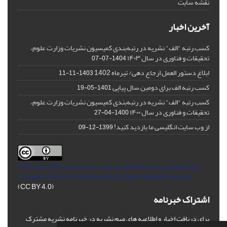
نقشه سایت
آخرین اخبار
کسب رتبه "الف" نشریه در رتبه‌بندی کمیسیون نشریات وزارت علوم،
تحقیقات و فناوری در سال ۱۴۰۳
1404-07-07
ابلاغ دستور العمل ارجاع دهی/ تیرماه 1402
1403-11-11
کسب رتبه الف برای دومین سال پیاپی
1401-05-19
کسب رتبه "الف" نشریه در رتبه‌بندی کمیسیون نشریات وزارت علوم،
تحقیقات و فناوری در سال ۱۴۰۰
1400-04-27
از وب سایت انگلیسی ما بازدید کنید!
1399-12-09
This Journal is an open access Journal Licensed
under the
Creative Commons Attribution 4.0 International License
(CC BY 4.0)
اشتراک خبرنامه
برای دریافت اخبار و اطلاعیه های مهم نشریه در خبرنامه نشریه مشترک