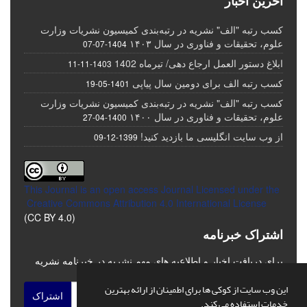
آخرین اخبار
کسب رتبه "الف" نشریه در رتبه‌بندی کمیسیون نشریات وزارت
علوم، تحقیقات و فناوری در سال ۱۴۰۳
1404-07-07
ابلاغ دستور العمل ارجاع دهی/ تیرماه 1402
1403-11-11
کسب رتبه الف برای دومین سال پیاپی
1401-05-19
کسب رتبه "الف" نشریه در رتبه‌بندی کمیسیون نشریات وزارت
علوم، تحقیقات و فناوری در سال ۱۴۰۰
1400-04-27
از وب سایت انگلیسی ما بازدید کنید!
1399-12-09
This Journal is an open access Journal Licensed
under the
Creative Commons Attribution 4.0 International License
(CC BY 4.0)
اشتراک خبرنامه
برای دریافت اخبار و اطلاعیه های مهم نشریه در خبرنامه نشریه
مشترک شوید.
این وب سایت از کوکی ها برای اطمینان از ارائه بهترین
اشتراک
خدمات استفاده می کند.