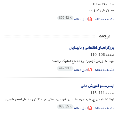
صفحه
98-105
هیلان علی‌اکبرزاده
852.42 K
مشاهده مقاله
اصل مقاله
ترجمه
بزرگراههای اطلاعاتی و نابینایان
صفحه
106-110
نوشته نورمن کومبز؛ ترجمه تاج‌الملوک ارجمند
447.93 K
مشاهده مقاله
اصل مقاله
اینترنت و آموزش عالی
صفحه
111-116
نوشته مایکل اچ. هریس، پاملا سی. هریس، استن ای. حنا؛ ترجمه علی‌اصغر شیری
683.15 K
مشاهده مقاله
اصل مقاله