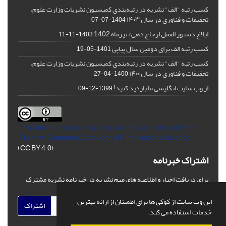
کسب رتبه "الف" نشریه در رتبه‌بندی کمیسیون نشریات وزارت علوم،
تحقیقات و فناوری در سال ۱۴۰۳
1404-07-07
ابلاغ دستور العمل ارجاع دهی/ تیرماه 1402
1403-11-11
کسب رتبه الف برای دومین سال پیاپی
1401-05-19
کسب رتبه "الف" نشریه در رتبه‌بندی کمیسیون نشریات وزارت علوم،
تحقیقات و فناوری در سال ۱۴۰۰
1400-04-27
از وب سایت انگلیسی ما بازدید کنید!
1399-12-09
This Journal is an open access Journal Licensed
under the
Creative Commons Attribution 4.0 International License
(CC BY 4.0)
اشتراک خبرنامه
برای دریافت اخبار و اطلاعیه های مهم نشریه در خبرنامه نشریه مشترک
شوید.
این وب سایت از کوکی ها برای اطمینان از ارائه بهترین
اشتراک
خدمات استفاده می کند.