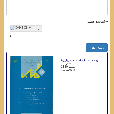
شناسه امنیتی *
ارسال نظر
دوره 12، شماره 4 - شماره پیاپی 4
پیاپی 48
اسفند 1380
26-37
صفحه