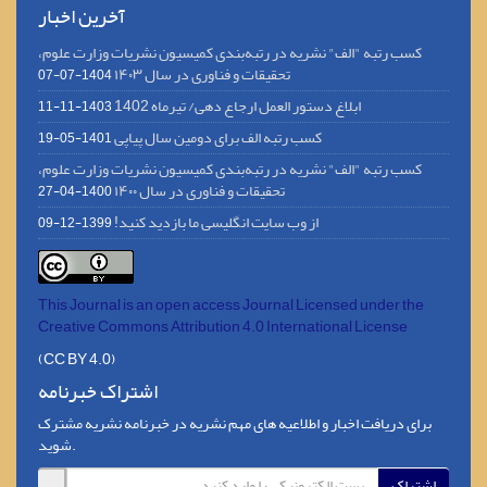
آخرین اخبار
کسب رتبه "الف" نشریه در رتبه‌بندی کمیسیون نشریات وزارت علوم،
تحقیقات و فناوری در سال ۱۴۰۳
1404-07-07
ابلاغ دستور العمل ارجاع دهی/ تیرماه 1402
1403-11-11
کسب رتبه الف برای دومین سال پیاپی
1401-05-19
کسب رتبه "الف" نشریه در رتبه‌بندی کمیسیون نشریات وزارت علوم،
تحقیقات و فناوری در سال ۱۴۰۰
1400-04-27
از وب سایت انگلیسی ما بازدید کنید!
1399-12-09
This Journal is an open access Journal Licensed
under the
Creative Commons Attribution 4.0 International License
(CC BY 4.0)
اشتراک خبرنامه
برای دریافت اخبار و اطلاعیه های مهم نشریه در خبرنامه نشریه مشترک
شوید.
اشتراک