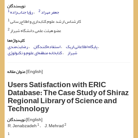
نویسندگان
1
2
جعفر مهراد
رؤیا جناب‌زاده
1
کارشناس ارشد علوم کتابداری و اطلاع‌رسانی
2
عضو هیئت علمی دانشگاه شیراز
کلیدواژه‌ها
پایگاه اطلاعاتی اریک
استفاده‌کنندگان
رضایت‌مندی
شیراز
کتابخانه منطقه‌ای علوم و تکنولوژی
[English]
عنوان مقاله
Users Satisfaction with ERIC
Database: The Case Study of Shiraz
Regional Library of Science and
Technology
[English]
نویسندگان
1
2
R. Jenabzadeh
J. Mehrad
1