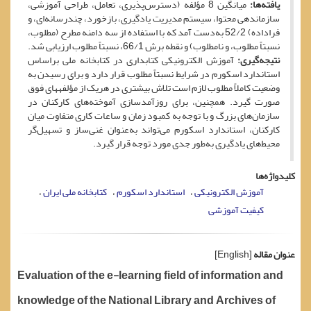
یافته‌ها:
میانگین 8 مؤلفه (دسترس‌پذیری، تعامل، طراحی آموزشی،
سازماندهی محتوا، سیستم مدیریت یادگیری، بازخورد، چندرسانه‌ای، و
فراداده) 52/2 به‌دست آمد که با استفاده از سه دامنه مطرح (مطلوب،
نسبتاً مطلوب، و نامطلوب) و نقطه برش 66/1، نسبتاً مطلوب ارزیابی شد.
نتیجه‌گیری:
آموزش الکترونیکی کتابداری در کتابخانه ملی براساس
استاندارد اسکورم در شرایط نسبتاً مطلوب قرار دارد و برای رسیدن به
وضعیت کاملاً مطلوب لازم است تلاش بیشتری در هریک از مؤلفه­های فوق
صورت گیرد. همچنین، برای روزآمدسازی آموخته‌های کارکنان در
سازمان‌های بزرگ و با توجه به کمبود زمان و ساعات کاری متفاوت میان
کارکنان، استاندارد اسکورم می‌تواند به‌عنوان غنی‌ساز و تسهیل‌گر
محیط‌های یادگیری به‌طور جدی مورد توجه قرار گیرد.
کلیدواژه‌ها
آموزش الکترونیکی
استاندارد اسکورم
کتابخانه ملی ایران
کیفیت آموزشی
عنوان مقاله
[English]
Evaluation of the e-learning field of information and
knowledge of the National Library and Archives of