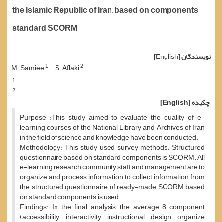
the Islamic Republic of Iran, based on components
standard SCORM
نویسندگان
[English]
1
2
M. Samiee
S. Aflaki
1
2
چکیده
[English]
Purpose :This study aimed to evaluate the quality of e-
learning courses of the National Library and Archives of Iran
in the field of science and knowledge have been conducted.
Methodology: This study used survey methods. Structured
questionnaire based on standard components is SCORM. All
e-learning research community staff and management are to
organize and process information to collect information from
the structured questionnaire of ready-made SCORM based
on standard components, is used.
Findings: In the final analysis, the average 8 component
(accessibility, interactivity, instructional design, organize