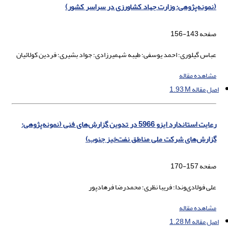
(نمونه‌پژوهی: وزارت جهاد کشاورزی در سراسر کشور)
صفحه
143-156
عباس گیلوری؛ احمد یوسفی؛ طیبه شهمیرزادی؛ جواد بشیری؛ فردین کولائیان
مشاهده مقاله
اصل مقاله
1.93 M
رعایت استاندارد ایزو 5966 در تدوین گزارش‌های فنی (نمونه‌پژوهی:
گزارش‌های شرکت ملی مناطق نفت‌خیز جنوب)
صفحه
157-170
علی فولادی‌وندا؛ فریبا نظری؛ محمدرضا فرهادپور
مشاهده مقاله
اصل مقاله
1.28 M