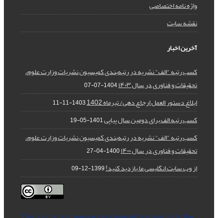
واژه نامه اختصاصی
نقشه سایت
آخرین اخبار
کسب رتبه "الف" نشریه در رتبه‌بندی کمیسیون نشریات وزارت علوم،
تحقیقات و فناوری در سال ۱۴۰۳
1404-07-07
ابلاغ دستور العمل ارجاع دهی/ تیرماه 1402
1403-11-11
کسب رتبه الف برای دومین سال پیاپی
1401-05-19
کسب رتبه "الف" نشریه در رتبه‌بندی کمیسیون نشریات وزارت علوم،
تحقیقات و فناوری در سال ۱۴۰۰
1400-04-27
از وب سایت انگلیسی ما بازدید کنید!
1399-12-09
This Journal is an open access Journal Licensed
under the