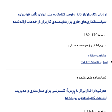
ارزیابی کاربران از تالار رقومی کتابخانه ملی ایران: تأثیر قوانین و
سیاست‌گذاری‌های جاری بر رضایتمندی کاربران از خدمات ارائه‌شده
صفحه
170-182
مهری لطیفی؛ زهره میرحسینی
مشاهده مقاله
اصل مقاله
24.02 M
شناسنامه علمی شماره
معرفی: از اِف‌آربی‌آر تا پِرِس‌اُاُ: گسترشی برای مدل‌سازی و مدیریت
اطلاعات کتابشناختی پیایندها
صفحه
183-190