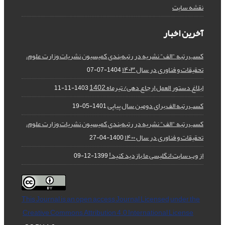
نقشه سایت
آخرین اخبار
کسب رتبه "الف" نشریه در رتبه‌بندی کمیسیون نشریات وزارت علوم،
تحقیقات و فناوری در سال ۱۴۰۳
1404-07-07
ابلاغ دستور العمل ارجاع دهی/ تیرماه 1402
1403-11-11
کسب رتبه الف برای دومین سال پیاپی
1401-05-19
کسب رتبه "الف" نشریه در رتبه‌بندی کمیسیون نشریات وزارت علوم،
تحقیقات و فناوری در سال ۱۴۰۰
1400-04-27
از وب سایت انگلیسی ما بازدید کنید!
1399-12-09
This Journal is an open access Journal Licensed
under the
Creative Commons Attribution 4.0 International License