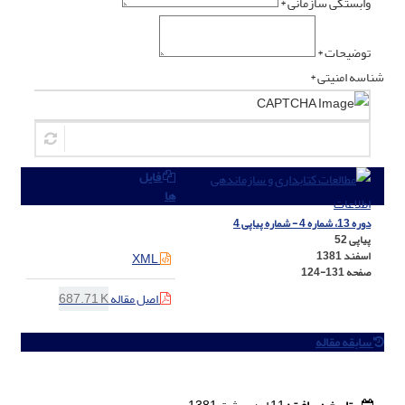
وابستگی سازمانی *
توضیحات *
شناسه امنیتی *
فایل
ارسال نظر
ها
دوره 13، شماره 4 - شماره پیاپی 4
پیاپی 52
اسفند 1381
XML
صفحه
124-131
اصل مقاله
687.71 K
سابقه مقاله