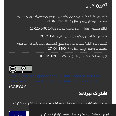
آخرین اخبار
کسب رتبه "الف" نشریه در رتبه‌بندی کمیسیون نشریات وزارت علوم،
تحقیقات و فناوری در سال ۱۴۰۳
1404-07-07
ابلاغ دستور العمل ارجاع دهی/ تیرماه 1402
1403-11-11
کسب رتبه الف برای دومین سال پیاپی
1401-05-19
کسب رتبه "الف" نشریه در رتبه‌بندی کمیسیون نشریات وزارت علوم،
تحقیقات و فناوری در سال ۱۴۰۰
1400-04-27
از وب سایت انگلیسی ما بازدید کنید!
1399-12-09
This Journal is an open access Journal Licensed
under the
Creative Commons Attribution 4.0 International License
(CC BY 4.0)
اشتراک خبرنامه
برای دریافت اخبار و اطلاعیه های مهم نشریه در خبرنامه نشریه مشترک
شوید.
این وب سایت از کوکی ها برای اطمینان از ارائه بهترین