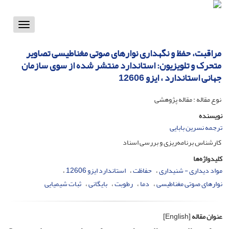
Toggle
vigation
مراقبت، حفظ و نگهداری نوارهای صوتی مغناطیسی تصاویر
متحرک و تلویزیون: استاندارد منتشر شده از سوی سازمان
جهانی استاندارد ، ایزو 12606
نوع مقاله : مقاله پژوهشی
نویسنده
ترجمه نسرین بابایی
کارشناس برنامه‌ریزی و بررسی اسناد
کلیدواژه‌ها
مواد دیداری - شنیداری
حفاظت
استاندارد ایزو 12606
نوارهای صوتی مغناطیسی
دما
رطوبت
بایگانی
ثبات شیمیایی
عنوان مقاله
[English]