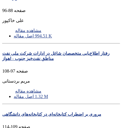
صفحه
88-96
علی خاکپور
مشاهده مقاله
994.51 K
اصل مقاله
رفتار اطلاع‌یابی متخصصان شاغل در ادارات شرکت ملی نفت
مناطق نفت‌خیز جنوب - اهواز
صفحه
97-108
مریم بردستانی
مشاهده مقاله
1.32 M
اصل مقاله
مروری بر اضطراب کتابخانه‌ای در کتابخانه‌های دانشگاهی
صفحه
109-114