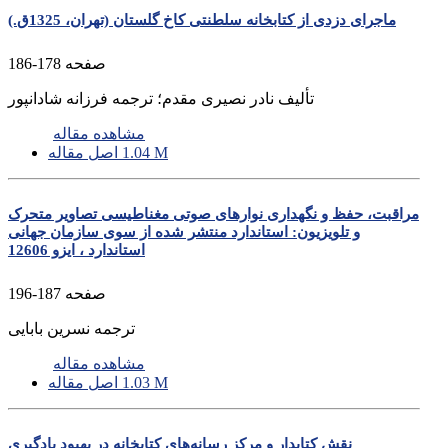
ماجرای دزدی از کتابخانه سلطنتی کاخ گلستان (تهران، 1325ق.)
صفحه
178-186
تألیف نادر نصیری مقدم؛ ترجمه فرزانه شادانپور
مشاهده مقاله
1.04 M
اصل مقاله
مراقبت، حفظ و نگهداری نوارهای صوتی مغناطیسی تصاویر متحرک
و تلویزیون: استاندارد منتشر شده از سوی سازمان جهانی
استاندارد ، ایزو 12606
صفحه
187-196
ترجمه نسرین بابایی
مشاهده مقاله
1.03 M
اصل مقاله
نقش کتابدار و مرکز رسانه‌های کتابخانه در بهبود یادگیری