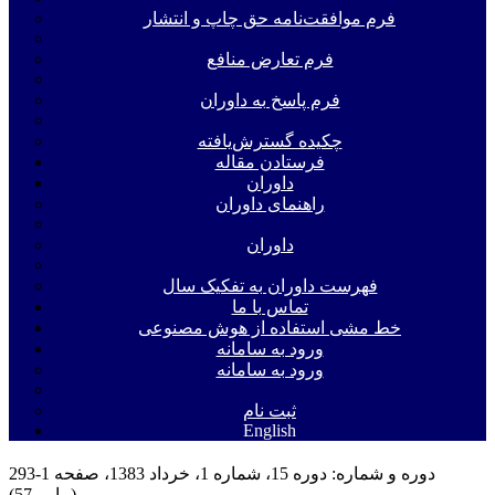
فرم موافقت‌نامه حق چاپ و انتشار
فرم تعارض منافع
فرم پاسخ به داوران
چکیده گسترش‌یافته
فرستادن مقاله
داوران
راهنمای داوران
داوران
فهرست داوران به تفکیک سال
تماس با ما
خط مشی استفاده از هوش مصنوعی
ورود به سامانه
ورود به سامانه
ثبت نام
English
دوره و شماره:
دوره 15، شماره 1، خرداد 1383، صفحه 1-293
(پیاپی 57)