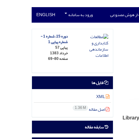
 از هوش مصنوعی
ورود به سامانه
ENGLISH
دوره 15، شماره 1 -
شماره پیاپی 1
پیاپی 57
خرداد 1383
صفحه
69-80
فایل ها
XML
1.36 M
اصل مقاله
Library
سابقه مقاله