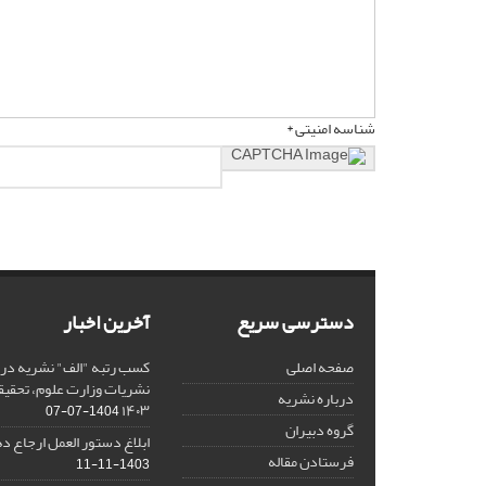
شناسه امنیتی *
دسترسی سریع
آخرین اخبار
صفحه اصلی
کسب رتبه "الف" نشریه در 
نشریات وزارت علوم، تحقیق
درباره نشریه
۱۴۰۳
1404-07-07
گروه دبیران
ابلاغ دستور العمل ارجاع دهی/ 
فرستادن مقاله
1403-11-11