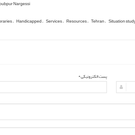
oubpur Nargessi
ibraries
Handicapped
Services
Resources
Tehran
Situation stud
پست الکترونیکی *