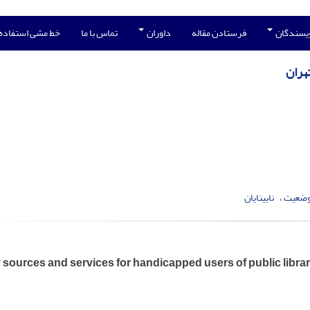
ویسندگان
فرستادن مقاله
داوران
تماس با ما
خط مشی استفاده
هران
وضعیت
نابینایان
 sources and services for handicapped users of public librar