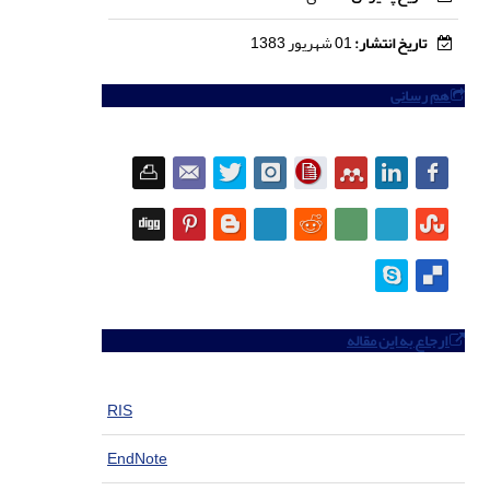
تاریخ انتشار:
01 شهریور 1383
هم رسانی
ارجاع به این مقاله
RIS
EndNote