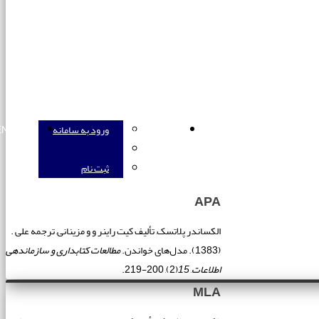
ورود به سامانه
ورود به سامانه
ENGLISH
ثبت نام
APA
الکساندر پلاتسک, تألیف کیت راینر و و مزینانی, ترجمه علی .
(1383). مدل‌های خواندن.
مطالعات کتابداری و سازماندهی
اطلاعات
,
15
(2), 200-219.
MLA