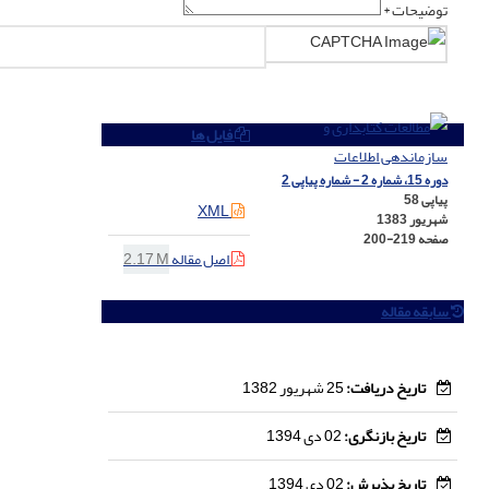
توضیحات *
فایل ها
دوره 15، شماره 2 - شماره پیاپی 2
پیاپی 58
XML
شهریور 1383
صفحه
200-219
اصل مقاله
2.17 M
سابقه مقاله
تاریخ دریافت:
25 شهریور 1382
تاریخ بازنگری:
02 دی 1394
تاریخ پذیرش:
02 دی 1394