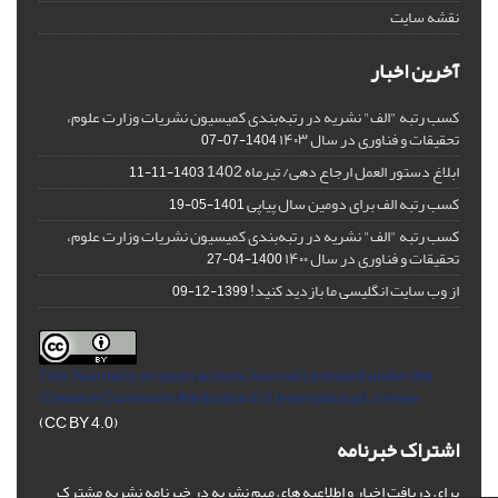
نقشه سایت
آخرین اخبار
کسب رتبه "الف" نشریه در رتبه‌بندی کمیسیون نشریات وزارت علوم،
تحقیقات و فناوری در سال ۱۴۰۳
1404-07-07
ابلاغ دستور العمل ارجاع دهی/ تیرماه 1402
1403-11-11
کسب رتبه الف برای دومین سال پیاپی
1401-05-19
کسب رتبه "الف" نشریه در رتبه‌بندی کمیسیون نشریات وزارت علوم،
تحقیقات و فناوری در سال ۱۴۰۰
1400-04-27
از وب سایت انگلیسی ما بازدید کنید!
1399-12-09
This Journal is an open access Journal Licensed
under the
Creative Commons Attribution 4.0 International License
(CC BY 4.0)
اشتراک خبرنامه
برای دریافت اخبار و اطلاعیه های مهم نشریه در خبرنامه نشریه مشترک