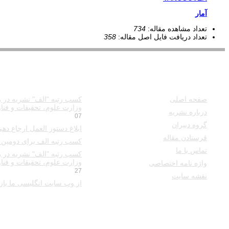
آمار
تعداد مشاهده مقاله:
734
تعداد دریافت فایل اصل مقاله:
358
دسترسی سریع
آخرین اخبار
صفحه اصلی
کسب رتبه "الف" نشریه در ر
وزارت علوم، تحقیقات و فناوری
درباره نشریه
07
گروه دبیران
ابلاغ دستور العمل ارجاع دهی/ ت
فرستادن مقاله
کسب رتبه الف برای دومین س
تماس با ما
کسب رتبه "الف" نشریه در ر
وزارت علوم، تحقیقات و فناوری
واژه نامه اختصاصی
27
نقشه سایت
از وب سایت انگلیسی ما بازدی