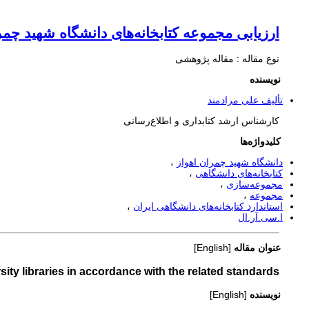
ارزیابی مجموعه کتابخانه‌های دانشگاه شهید چم
نوع مقاله : مقاله پژوهشی
نویسنده
تألیف علی مرادمند
کارشناس ارشد کتابداری و اطلاع‌رسانی
کلیدواژه‌ها
دانشگاه شهید چمران اهواز
کتابخانه‌های دانشگاهی
مجموعه‌سازی
مجموعه
استاندارد کتابخانه‌های دانشگاهی ایران
ا.سی.آر.ال
عنوان مقاله
[English]
ity libraries in accordance with the related standards
نویسنده
[English]