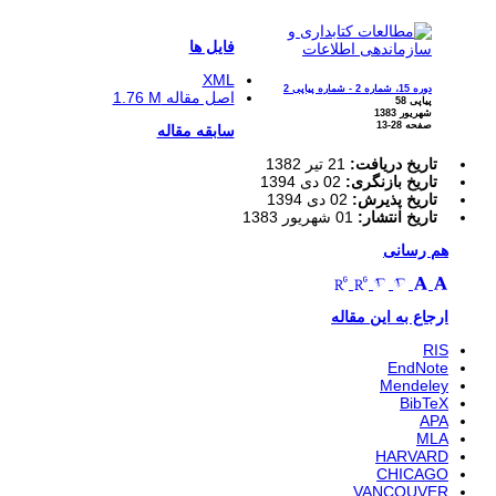
فایل ها
XML
دوره 15، شماره 2 - شماره پیاپی 2
اصل مقاله
1.76 M
پیاپی 58
شهریور 1383
صفحه
13-28
سابقه مقاله
تاریخ دریافت:
21 تیر 1382
تاریخ بازنگری:
02 دی 1394
تاریخ پذیرش:
02 دی 1394
تاریخ انتشار:
01 شهریور 1383
هم رسانی
ارجاع به این مقاله
RIS
EndNote
Mendeley
BibTeX
APA
MLA
HARVARD
CHICAGO
VANCOUVER