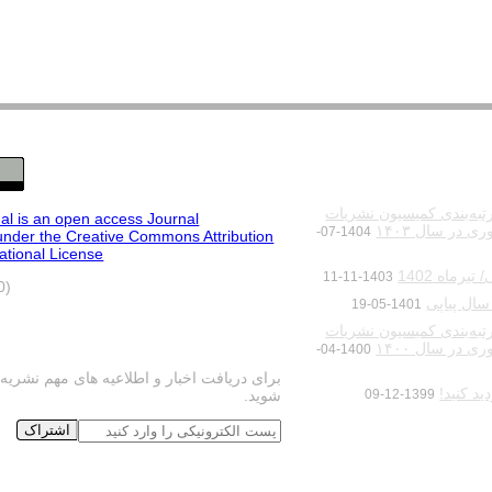
تبه‌بندی کمیسیون نشریات
al is an open access Journal
 در سال ۱۴۰۳
1404-07-
under the Creative Commons Attribution
national License
یرماه 1402
1403-11-11
(CC BY 4.0)
ال پیاپی
1401-05-19
تبه‌بندی کمیسیون نشریات
اشتراک خبرنامه
 در سال ۱۴۰۰
1400-04-
برای دریافت اخبار و اطلاعیه های مهم نشری
د کنید!
1399-12-09
شوید.
اشتراک