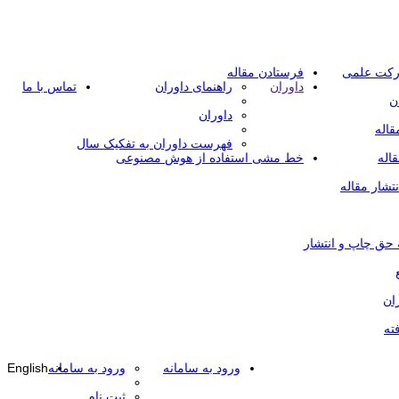
رکت علمی
فرستادن مقاله
داوران
راهنمای داوران
تماس با ما
ن
داوران
قاله
فهرست داوران به تفکیک سال
اله
خط مشی استفاده از هوش مصنوعی
تشار مقاله
 حق چاپ و انتشار
ان
ته
ورود به سامانه
ورود به سامانه
English
ثبت نام