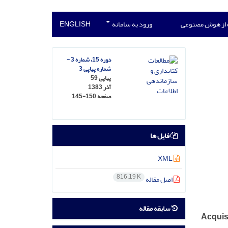
 از هوش مصنوعی
ورود به سامانه
ENGLISH
دوره 15، شماره 3 -
شماره پیاپی 3
پیاپی 59
آذر 1383
صفحه
145-150
فایل ها
XML
816.19 K
اصل مقاله
سابقه مقاله
Acquis