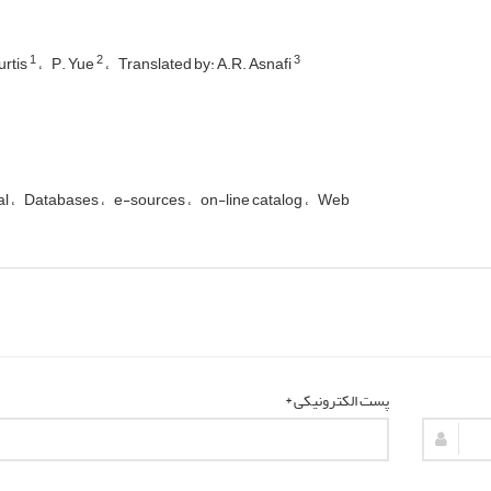
1
2
3
urtis
P. Yue
Translated by: A.R. Asnafi
al
Databases
e-sources
on-line catalog
Web
پست الکترونیکی *