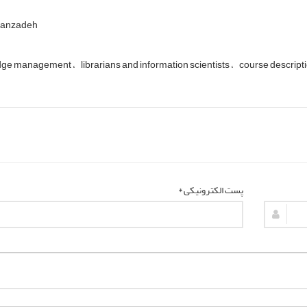
sanzadeh
dge management
librarians and information scientists
course descript
پست الکترونیکی *