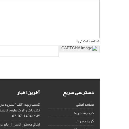
شناسه امنیتی *
دسترسی سریع
آخرین اخبار
صفحه اصلی
کسب رتبه "الف" نشریه در 
نشریات وزارت علوم، تحقیق
درباره نشریه
۱۴۰۳
1404-07-07
گروه دبیران
ابلاغ دستور العمل ارجاع دهی/ 