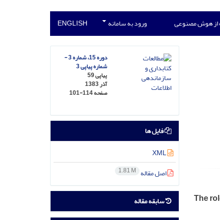
 از هوش مصنوعی
ورود به سامانه
ENGLISH
دوره 15، شماره 3 -
شماره پیاپی 3
پیاپی 59
آذر 1383
صفحه
101-114
فایل ها
XML
1.81 M
اصل مقاله
The rol
سابقه مقاله