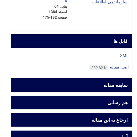
4
پیاپی 64
اسفند 1384
صفحه
175-182
فایل ها
XML
اصل مقاله
382.82 K
سابقه مقاله
هم رسانی
ارجاع به این مقاله