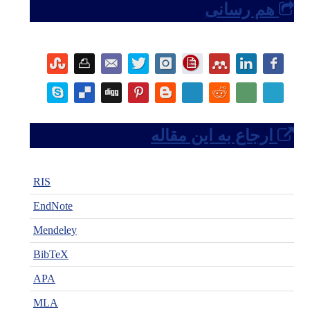
هم رسانی
ارجاع به این مقاله
RIS
EndNote
Mendeley
BibTeX
APA
MLA