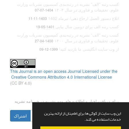
کسب رتبه "الف" نشریه در رتبه‌بندی کمیسیون نشریات وزارت
علوم، تحقیقات و فناوری در سال ۱۴۰۳
1404-07-07
ابلاغ دستور العمل ارجاع دهی/ تیرماه 1402
1403-11-11
کسب رتبه الف برای دومین سال پیاپی
1401-05-19
کسب رتبه "الف" نشریه در رتبه‌بندی کمیسیون نشریات وزارت
علوم، تحقیقات و فناوری در سال ۱۴۰۰
1400-04-27
از وب سایت انگلیسی ما بازدید کنید!
1399-12-09
This Journal is an open access Journal Licensed
under the
Creative Commons Attribution 4.0 International License
(CC BY 4.0)
اشتراک خبرنامه
برای دریافت اخبار و اطلاعیه های مهم نشریه در خبرنامه نشریه
مشترک شوید.
این وب سایت از کوکی ها برای اطمینان از ارائه بهترین
اشتراک
خدمات استفاده می کند.