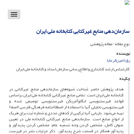
Toggle
vigation
سازمان‌دهی منابع غیرکتابی کتابخانه ملی ایران
نوع مقاله : مقاله پژوهشی
نویسنده
رؤیا امین‌الرعایا
کارشناس ارشد کتابداری و اطلاع‌رسانی سازمان اسناد و کتابخانه ملی ایران
چکیده
هدف پژوهش حاضر شناخت شیوه‌های سازماندهی منابع غیرکتابی در
کتابخانه ملی ایران است. تمامی منابع غیرکتابی کتابخانه ملی ایران براساس
قواعد فهرستنویسی انگلوآمریکن فهرستنویسی توصیفی شده و
فهرستنویسی تحلیلی آنها با استفاده از اصطلاحنامه فرهنگی فارسی (اصفا)
تهیه می‌شود. بازیابی آنها ترکیبی از کدهای عددی و شماره ثبت برای هریک
از انواع منابع است. سازماندهی منابع غیرکتابی کتابخانه ملی در تعیین
عنوان کامل، مشخص کردن وجه تسمیه عام، مشخص کردن پدیدآور و
پدیدآور همکار در قسمت شرح پدیدآور، ذکر جزئیات نشر در فهرست