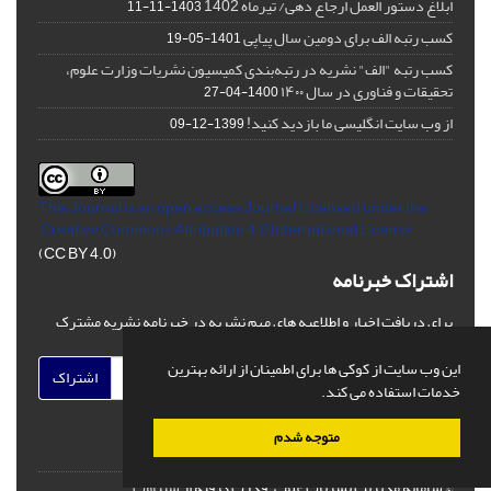
ابلاغ دستور العمل ارجاع دهی/ تیرماه 1402
1403-11-11
کسب رتبه الف برای دومین سال پیاپی
1401-05-19
کسب رتبه "الف" نشریه در رتبه‌بندی کمیسیون نشریات وزارت علوم،
تحقیقات و فناوری در سال ۱۴۰۰
1400-04-27
از وب سایت انگلیسی ما بازدید کنید!
1399-12-09
This Journal is an open access Journal Licensed
under the
Creative Commons Attribution 4.0 International License
(CC BY 4.0)
اشتراک خبرنامه
برای دریافت اخبار و اطلاعیه های مهم نشریه در خبرنامه نشریه مشترک
شوید.
این وب سایت از کوکی ها برای اطمینان از ارائه بهترین
اشتراک
خدمات استفاده می کند.
متوجه شدم
© سامانه مدیریت نشریات علمی.
قدرت گرفته از
سیناوب