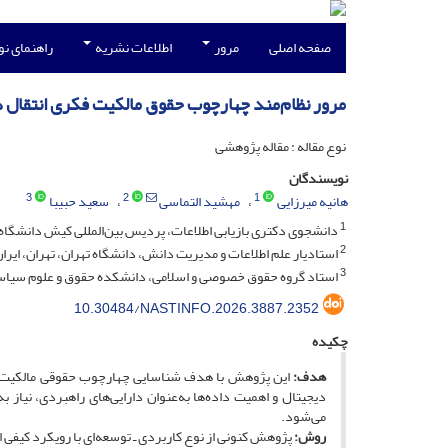
صفحه اصلی
مرور
اطلاعات نشریه
راهنمای ن
مرور نظام‌مند چهارچوب حقوق مالکیت فکری انتقال دا
نوع مقاله : مقاله پژوهشی
نویسندگان
3
2
1
هانیه میرزایی
مهشید التماسی
سعید حبیبا
1
دانشجوی دکتری بازیابی اطلاعات، پردیس بین‌المللی کیش دانشگاه ته
2
استادیار علم اطلاعات و مدیریت دانش، دانشگاه تهران، تهران، ایرا
3
استاد گروه حقوق خصوصی و اسلامی، دانشکده حقوق و علوم سیاسی، 
10.30484/NASTINFO.2026.3887.2352
چکیده
هدف:
این پژوهش با هدف شناسایی چهارچوب حقوقی مالکیت فک
دیجیتال و اهمیت داده‌ها به‌عنوان دارایی‌های راهبردی، نیاز 
می‌شود.
روش:
پژوهش کنونی از نوع کاربردی ـ توسعه‌ای با رویکرد کیفی