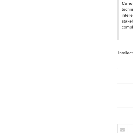
Conc
techni
intell
stakeh
comply
Intellec