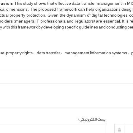
lusion:
This study shows that effective data transfer management in MIS 
cal dimensions. The proposed framework can help organizations design d
ectual property protection. Given the dynamism of digital technologies, 
olders (managers, IT professionals, and regulators) are essential. It is
 with this framework by developing specific guidelines and conducting per
tual property rights
data transfer
management information systems
p
پست الکترونیکی *