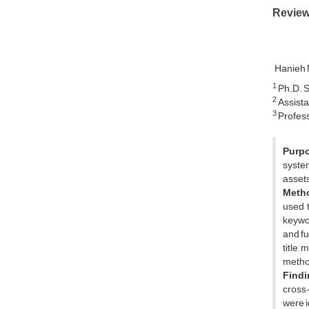
Revie
Hanieh 
1
Ph.D. S
2
Assista
3
Professo
Purp
system
assets
Meth
used t
keywor
and fu
title,
method
Findi
cross-
were i