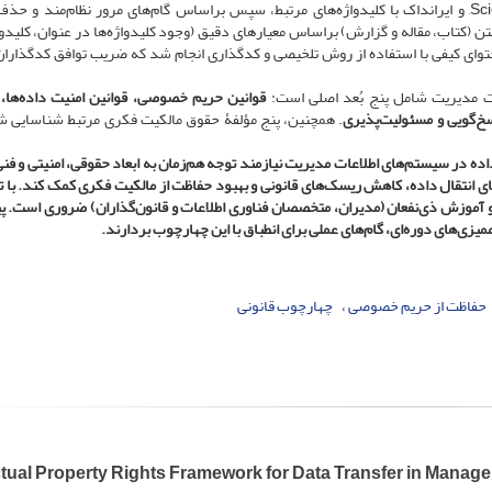
پایگاه‌های معتبری مانندScienceDirect, ISC IEEE, ProQuest, و ایرانداک با کلیدواژه‌های مرتبط، سپس براساس گام‌های مرور نظام‌مند 
مرتبط طی سه مرحله مطالعۀ عنوان، چکیده و متن کامل 23 متن (کتاب، مقاله و گزارش) براساس معیارهای دقیق (وجود کلیدواژه‌ها در عنوان، ک
توای کیفی با استفاده از روش تلخیصی و کدگذاری انجام شد که ضریب توافق کدگذاران 
ات مدیریت شامل پنج بُعد اصلی است:
قوانین حریم خصوصی
، قوانین امنیت داده‌ها،
اسخ‌گویی و مسئولیت‌پذیری
. همچنین، پنج مؤلفۀ حقوق مالکیت فکری مرتبط شناسایی 
ده در سیستم‌های اطلاعات مدیریت نیازمند توجه هم‌زمان به ابعاد حقوقی، امنیتی و فن
 انتقال داده، کاهش ریسک‌های قانونی و بهبود حفاظت از مالکیت فکری کمک کند. با ت
و آموزش ذی‌نفعان (مدیران، متخصصان فناوری اطلاعات و قانون‌گذاران) ضروری است. پ
زی‌های دوره‌ای، گام‌های عملی برای انطباق با این چهارچوب بردارند.
حفاظت از حریم خصوصی
چهارچوب قانونی
ectual Property Rights Framework for Data Transfer in Mana