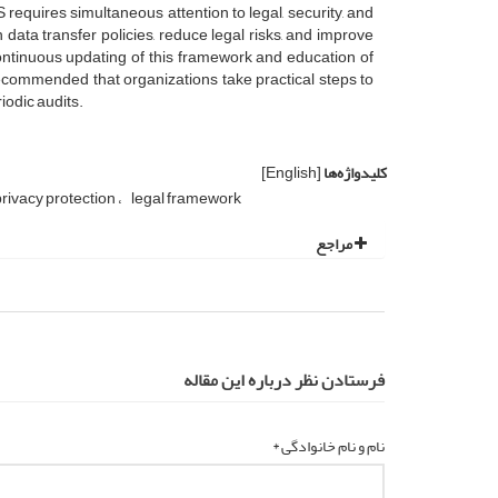
requires simultaneous attention to legal, security, and
ata transfer policies, reduce legal risks, and improve
continuous updating of this framework and education of
 recommended that organizations take practical steps to
iodic audits.
کلیدواژه‌ها
[English]
rivacy protection
legal framework
مراجع
فرستادن نظر درباره این مقاله
نام و نام خانوادگی *