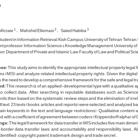
w
1
2
3
Mirzaie
Mahshid Eltemasi
Saied Habiba
tudent in Information Retrieval, Kish Campus, University of Tehran, Tehran, 
nt professor, Information Science & Knowledge Management, University of 
r, Department of Private and Islamic Law, Faculty of Law and Political Scie
ose:
This study aims to identify the appropriate intellectual property leg
s (MIS) and analyze related intellectual property rights. Given the digita
, the need to develop a comprehensive framework for the safe and legal trans
od:
This research is of an applied-developmental type with a qualitative
o collect data. After searching in reputable databases such as Science
ds, then based on the systematic review steps and the elimination of irrelev
ll text, 23 texts (books, articles and reports) were selected and analyzed b
 main keywords in the text, and language restrictions). Qualitative cont
, with a coefficient of agreement between coders (Krippendorff alpha) of 
ngs:
The legal framework for data transfer in MIS includes five main dimensi
border data transfer laws, and accountability and responsibility laws. Al
dentified: copyright, patent, trademark, design, and trade secret.