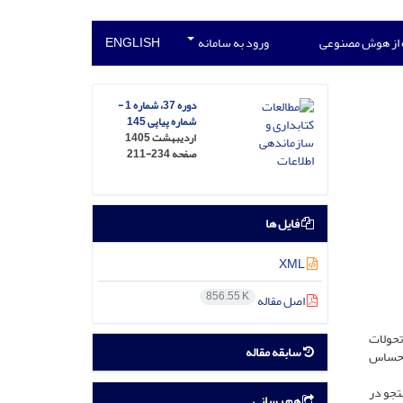
 از هوش مصنوعی
ورود به سامانه
ENGLISH
دوره 37، شماره 1 -
شماره پیاپی 145
اردیبهشت 1405
صفحه
211-234
فایل ها
XML
856.55 K
اصل مقاله
تحولات
سابقه مقاله
 احساس
تجو در
هم رسانی