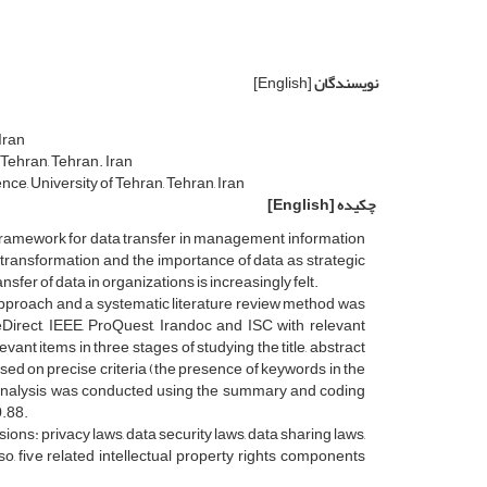
نویسندگان
[English]
Iran
Tehran, Tehran. Iran
nce, University of Tehran, Tehran, Iran
چکیده
[English]
al framework for data transfer in management information
l transformation and the importance of data as strategic
fer of data in organizations is increasingly felt.
 approach and a systematic literature review method was
Direct, IEEE, ProQuest, Irandoc and ISC with relevant
ant items in three stages of studying the title, abstract
ased on precise criteria (the presence of keywords in the
ent analysis was conducted using the summary and coding
0.88.
ons: privacy laws, data security laws, data sharing laws,
so, five related intellectual property rights components