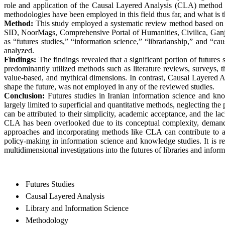
role and application of the Causal Layered Analysis (CLA) method i
methodologies have been employed in this field thus far, and what is 
Method:
This study employed a systematic review method based on 
SID, NoorMags, Comprehensive Portal of Humanities, Civilica, Ganj (
as “futures studies,” “information science,” “librarianship,” and “cau
analyzed.
Findings:
The findings revealed that a significant portion of futures 
predominantly utilized methods such as literature reviews, surveys, t
value-based, and mythical dimensions. In contrast, Causal Layered An
shape the future, was not employed in any of the reviewed studies.
Conc
lusion:
Futures studies in Iranian information science and kno
largely limited to superficial and quantitative methods, neglecting the
can be attributed to their simplicity, academic acceptance, and the l
CLA has been overlooked due to its conceptual complexity, demand for
approaches and incorporating methods like CLA can contribute to a d
policy-making in information science and knowledge studies. It is r
multidimensional investigations into the futures of libraries and infor
Futures Studies
Causal Layered Analysis
Library and Information Science
Methodology