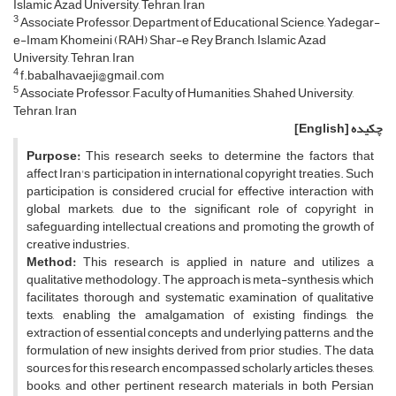
Islamic Azad University, Tehran, Iran
3
Associate Professor, Department of Educational Science, Yadegar-
e-Imam Khomeini (RAH) Shar-e Rey Branch, Islamic Azad
University, Tehran, Iran
4
f.babalhavaeji@gmail.com
5
Associate Professor, Faculty of Humanities, Shahed University,
Tehran, Iran
چکیده
[English]
Purpose:
This research seeks to determine the factors that
affect Iran's participation in international copyright treaties. Such
participation is considered crucial for effective interaction with
global markets, due to the significant role of copyright in
safeguarding intellectual creations and promoting the growth of
creative industries.
Method:
This research is applied in nature and utilizes a
qualitative methodology. The approach is meta-synthesis, which
facilitates thorough and systematic examination of qualitative
texts, enabling the amalgamation of existing findings, the
extraction of essential concepts and underlying patterns, and the
formulation of new insights derived from prior studies. The data
sources for this research encompassed scholarly articles, theses,
books, and other pertinent research materials in both Persian