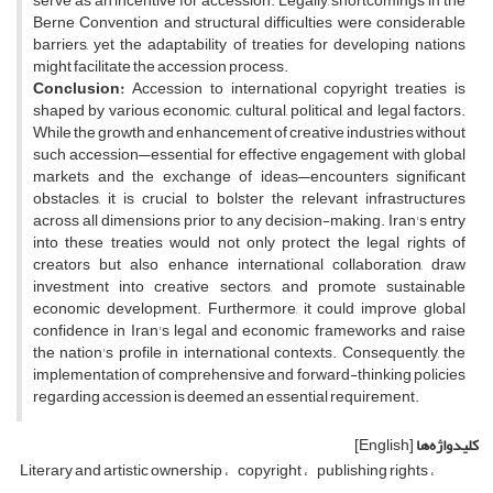
serve as an incentive for accession. Legally, shortcomings in the
Berne Convention and structural difficulties were considerable
barriers, yet the adaptability of treaties for developing nations
might facilitate the accession process.
Conclusion:
Accession to international copyright treaties is
shaped by various economic, cultural, political, and legal factors.
While the growth and enhancement of creative industries without
such accession—essential for effective engagement with global
markets and the exchange of ideas—encounters significant
obstacles, it is crucial to bolster the relevant infrastructures
across all dimensions prior to any decision-making. Iran's entry
into these treaties would not only protect the legal rights of
creators but also enhance international collaboration, draw
investment into creative sectors, and promote sustainable
economic development. Furthermore, it could improve global
confidence in Iran's legal and economic frameworks and raise
the nation's profile in international contexts. Consequently, the
implementation of comprehensive and forward-thinking policies
regarding accession is deemed an essential requirement.
کلیدواژه‌ها
[English]
Literary and artistic ownership
copyright
publishing rights