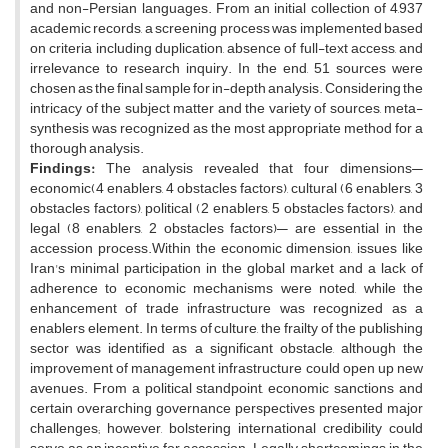
and non-Persian languages. From an initial collection of 4,937
academic records, a screening process was implemented based
on criteria including duplication, absence of full-text access, and
irrelevance to research inquiry. In the end, 51 sources were
chosen as the final sample for in-depth analysis. Considering the
intricacy of the subject matter and the variety of sources, meta-
synthesis was recognized as the most appropriate method for a
thorough analysis.
Findings:
The analysis revealed that four dimensions—
economic(4 enablers, 4 obstacles factors), cultural (6 enablers, 3
obstacles factors), political (2 enablers, 5 obstacles factors), and
legal (8 enablers, 2 obstacles factors)— are essential in the
accession process.Within the economic dimension, issues like
Iran's minimal participation in the global market and a lack of
adherence to economic mechanisms were noted, while the
enhancement of trade infrastructure was recognized as a
enablers element. In terms of culture, the frailty of the publishing
sector was identified as a significant obstacle, although the
improvement of management infrastructure could open up new
avenues. From a political standpoint, economic sanctions and
certain overarching governance perspectives presented major
challenges; however, bolstering international credibility could