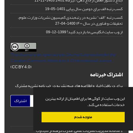
ابلاغ دستور العمل ارجاع دهی/ تیرماه 1402
1403-11-11
کسب رتبه الف برای دومین سال پیاپی
1401-05-19
کسب رتبه "الف" نشریه در رتبه‌بندی کمیسیون نشریات وزارت علوم،
تحقیقات و فناوری در سال ۱۴۰۰
1400-04-27
از وب سایت انگلیسی ما بازدید کنید!
1399-12-09
This Journal is an open access Journal Licensed
under the
Creative Commons Attribution 4.0 International License
(CC BY 4.0)
اشتراک خبرنامه
برای دریافت اخبار و اطلاعیه های مهم نشریه در خبرنامه نشریه مشترک
شوید.
این وب سایت از کوکی ها برای اطمینان از ارائه بهترین
اشتراک
خدمات استفاده می کند.
متوجه شدم
© سامانه مدیریت نشریات علمی.
قدرت گرفته از
سیناوب