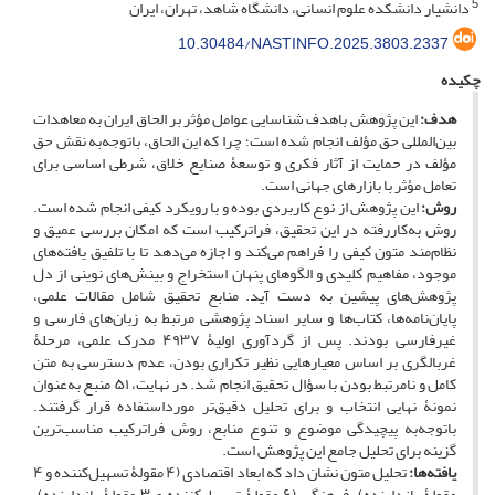
5
دانشیار دانشکده علوم انسانی، دانشگاه شاهد، تهران، ایران
10.30484/NASTINFO.2025.3803.2337
چکیده
هدف:
این پژوهش باهدف شناسایی عوامل مؤثر بر الحاق ایران به معاهدات
بین‌المللی حق مؤلف انجام شده است؛ چرا که این الحاق، باتوجه‌به نقش حق
مؤلف در حمایت از آثار فکری و توسعۀ صنایع خلاق، شرطی اساسی برای
تعامل مؤثر با بازارهای جهانی است.
روش:
این پژوهش از نوع کاربردی بوده و با رویکرد کیفی انجام شده است.
روش به‌کاررفته در این تحقیق، فراترکیب است که امکان بررسی عمیق و
نظام‌مند متون کیفی را فراهم می‌کند و اجازه می‌دهد تا با تلفیق یافته‌های
موجود، مفاهیم کلیدی و الگوهای پنهان استخراج و بینش‌های نوینی از دل
پژوهش‌های پیشین به دست آید. منابع تحقیق شامل مقالات علمی،
پایان‌نامه‌ها، کتاب‌ها و سایر اسناد پژوهشی مرتبط به زبان‌های فارسی و
غیرفارسی بودند. پس از گردآوری اولیۀ ۴۹۳۷ مدرک علمی، مرحلۀ
غربالگری بر اساس معیارهایی نظیر تکراری بودن، عدم دسترسی به متن
کامل و نامرتبط بودن با سؤال تحقیق انجام شد. در نهایت، ۵۱ منبع به‌عنوان
نمونۀ نهایی انتخاب و برای تحلیل دقیق‌تر مورداستفاده قرار گرفتند.
باتوجه‌به پیچیدگی موضوع و تنوع منابع، روش فراترکیب مناسب‌ترین
گزینه برای تحلیل جامع این پژوهش است.
یافته‌ها:
تحلیل متون نشان داد که ابعاد اقتصادی (۴ مقولۀ تسهیل‌کننده و ۴
مقولۀ بازدارنده)، فرهنگی (۶ مقولۀ تسهیل‌کننده و ۳ مقولۀ بازدارنده)،