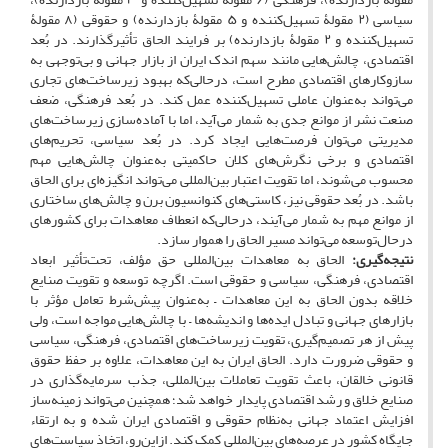
سیاسی (۲ مقولۀ تسهیل‌کننده و ۵ مقولۀ بازدارنده) و حقوقی (۸ مقولۀ
تسهیل‌کننده و ۲ مقولۀ بازدارنده) بر فرایند الحاق تأثیرگذارند. در بُعد
اقتصادی، چالش‌هایی مانند سهم اندک ایران از بازار جهانی و بی‌توجهی به
سازوکارهای اقتصادی مطرح است، درحالی‌که بهبود زیرساخت‌های تجاری
می‌تواند به‌عنوان عاملی تسهیل‌کننده عمل کند. در بُعد فرهنگی، ضعف
صنعت نشر از موانع جدی به شمار می‌آید، اما با آماده‌سازی زیرساخت‌های
مدیریتی می‌توان فرصت‌هایی ایجاد کرد. در بُعد سیاسی، تحریم‌های
اقتصادی و برخی نگرش‌های کلان حاکمیتی به‌عنوان چالش‌هایی مهم
محسوب می‌شوند، اما تقویت اعتبار بین‌المللی می‌تواند انگیزه‌ای برای الحاق
باشد. در بُعد حقوقی نیز، کاستی‌های کنوانسیون برن و چالش‌های ساختاری
از موانع مهم به شمار می‌آیند، درحالی‌که انعطاف معاهدات برای کشورهای
درحال‌توسعه می‌تواند مسیر الحاق را هموار سازد.
نتیجه‌گیری:
الحاق به معاهدات بین‌المللی حق مؤلف، تحت‌تأثیر ابعاد
اقتصادی، فرهنگی، سیاسی و حقوقی است. اگرچه توسعه و تقویت صنایع
خلاقه بدون الحاق به این معاهدات – به‌عنوان پیش‌شرط تعامل مؤثر با
بازارهای جهانی و تبادل ایده‌ها و اندیشه‌ها – با چالش‌هایی مواجه است، ولی
پیش از هر تصمیم‌گیری، تقویت زیرساخت‌های اقتصادی، فرهنگی، سیاسی
و حقوقی ضرورت دارد. الحاق ایران به این معاهدات، علاوه بر حفظ حقوق
قانونی خالقان، باعث تقویت تعاملات بین‌المللی، جذب سرمایه‌گذاری در
صنایع خلاق و رشد اقتصادی پایدار خواهد شد؛ همچنین می‌تواند زمینه‌ساز
افزایش اعتماد جهانی به‌نظام حقوقی و اقتصادی ایران شده و به ارتقاء
جایگاه کشور در عرصه‌های بین‌المللی کمک کند. ازاین‌رو، اتخاذ سیاست‌های