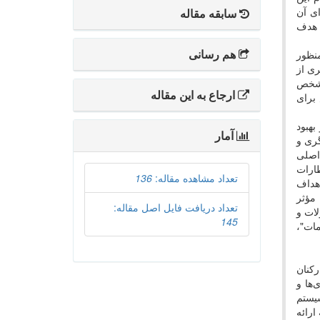
ای آن
سابقه مقاله
ن هدف
هم رسانی
نظور
ری از
مشخص
ارجاع به این مقاله
برای
بهبود
آمار
گری و
اصلی
ظارات
تعداد مشاهده مقاله:
136
اهداف
مؤثر
تعداد دریافت فایل اصل مقاله:
لات و
145
مات"،
رکنان
‌ها و
سیستم
ارائه