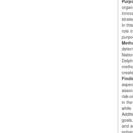
Purp
organ
innov
strat
In th
role 
purpos
Meth
deter
Natio
Delph
metho
creat
Find
aspec
associ
risk-o
in th
while
Addit
goals
and s
enhanc