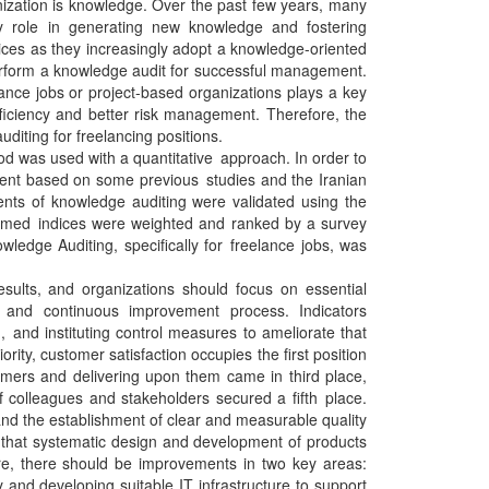
nization is knowledge. Over the past few years, many
 role in generating new knowledge and fostering
vices as they increasingly adopt a knowledge-oriented
perform a knowledge audit for successful management.
lance jobs or project-based organizations plays a key
fficiency and better risk management. Therefore, the
uditing for freelancing positions.
od was used with a quantitative approach. In order to
ment based on some previous studies and the Iranian
ts of knowledge auditing were validated using the
firmed indices were weighted and ranked by a survey
edge Auditing, specifically for freelance jobs, was
results, and organizations should focus on essential
, and continuous improvement process. Indicators
, and instituting control measures to ameliorate that
ity, customer satisfaction occupies the first position
tomers and delivering upon them came in third place,
f colleagues and stakeholders secured a fifth place.
and the establishment of clear and measurable quality
ed that systematic design and development of products
ore, there should be improvements in two key areas:
 and developing suitable IT infrastructure to support