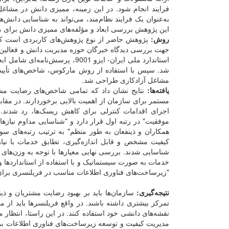
فرایند انجام شود. در این زمینه، ممیزی دانش در مشاغل 
به‌عنوان یک فرایند نظام‌مند، می‌تواند به شناسایی دانش
این پژوهش بررسی ابعاد و مؤلفه‌های ممیزی دانش برای 
روش:
پژوهش حاضر از نوع پژوهش‌های کاربردی است که ب
جهت بررسی دیدگاه خبرگان حوزه مدیریت دانش و فعالین م
استاندارد ملی ایران- ایزو 9001، پرسش‌نامه‌ای شامل ابعاد و مؤلفه‌های ممیزی دانش
شد. سپس با استفاده از روش مارکوس، شاخص‌های تأیید 
مشاغل آزادکاری طراحی شد.
یافته‌ها:
نتایج نشان داد که تمامی شاخص‌های رضایت مشتری
مستمر برای سازمان از اهمیت بالایی برخوردارند. در مق
اجرای اقدامات کنترلی برای کاهش ریسک‌ها، رد شدند. 
موفقیت" در رتبه اول قرار دارد و "شناسایی مداوم نیازها 
همکاران و ذینفعان به طور منظم" به ترتیب رتبه‌های س
کیفیت مشخص و قابل اندازه‌گیری، تطابق خدمات با نیا
شناسایی شدند. بررسی نهایی معیارها با توجه به وزن‌ها
خدمات به صورت سیستماتیک و با استفاده از استانداردها و
"زیرساخت‌های فناوری اطلاعات مناسب در فریلنسری برای پش
نتیجه‌گیری:
سازمان‌ها باید بر بهبود رضایت مشتریان و ذ
تمرکز بیشتری داشته باشند. در واقع فریلنسرها باید از م
نقشه‌های دانشی خود استفاده کنند. در این راستا، انتظ
مدیریت کیفیت و توسعه زیرساخت‌های فناوری اطلاعات برا