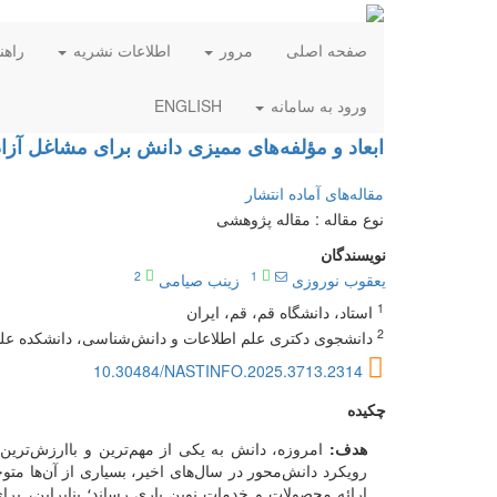
صفحه اصلی
مرور
اطلاعات نشریه
راهن
ورود به سامانه
ENGLISH
ابعاد و مؤلفه‌های ممیزی دانش برای مشاغل آزا
مقاله‌های آماده انتشار
نوع مقاله : مقاله پژوهشی
نویسندگان
2
1
یعقوب نوروزی
زینب صیامی
1
استاد، دانشگاه قم، قم، ایران
2
دانشجوی دکتری علم اطلاعات و دانش‌شناسی، دانشکده علوم
10.30484/NASTINFO.2025.3713.2314
چکیده
هدف:
امروزه، دانش به یکی از مهم‌ترین و باارزش‌ترین
رویکرد دانش‌محور در سال‌های اخیر، بسیاری از آن‌ها متو
ارائه محصولات و خدمات نوین یاری رساند؛ بنابراین، بر