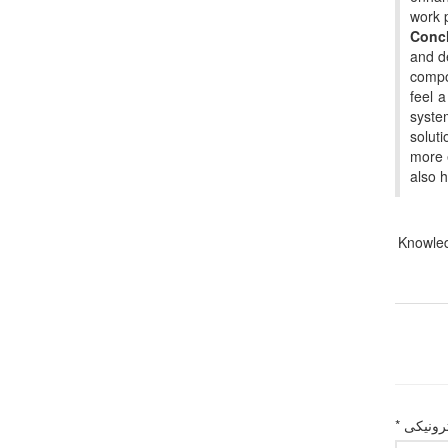
work p
Conc
and d
compo
feel 
syste
solut
more e
also h
Knowle
رونیکی *