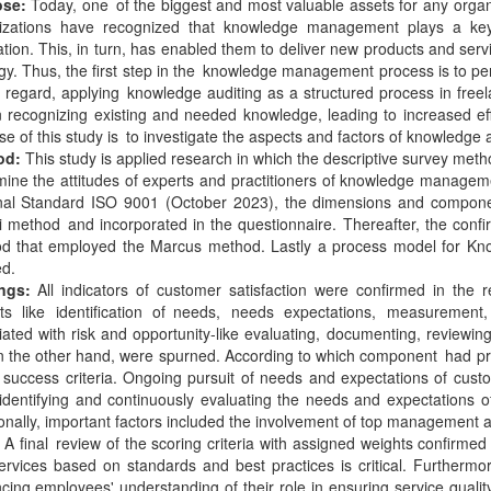
ose:
Today, one of the biggest and most valuable assets for any orga
izations have recognized that knowledge management plays a key
ation. This, in turn, has enabled them to deliver new products and ser
egy. Thus, the first step in the knowledge management process is to 
is regard, applying knowledge auditing as a structured process in free
in recognizing existing and needed knowledge, leading to increased e
e of this study is to investigate the aspects and factors of knowledge a
od:
This study is applied research in which the descriptive survey meth
mine the attitudes of experts and practitioners of knowledge manage
nal Standard ISO 9001 (October 2023), the dimensions and componen
i method and incorporated in the questionnaire. Thereafter, the con
d that employed the Marcus method. Lastly a process model for Knowl
ed.
ings:
All indicators of customer satisfaction were confirmed in the 
ts like identification of needs, needs expectations, measurement
ated with risk and opportunity-like evaluating, documenting, reviewing
n the other hand, were spurned. According to which component had prior
e success criteria. Ongoing pursuit of needs and expectations of cus
 identifying and continuously evaluating the needs and expectations o
ionally, important factors included the involvement of top management 
. A final review of the scoring criteria with assigned weights confirm
ervices based on standards and best practices is critical. Furtherm
ing employees' understanding of their role in ensuring service quality