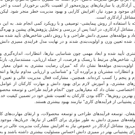
آزادکاری یا سازمان‌های پروژه‌محور
از اهمیت بالایی برخوردار است و اجر
‌های موجود و مورد نیاز، افزایش کارایی و بهبود مدیریت خطر منجر شود. لیک
مشاغل آزادکاری است.
ا استفاده از روش پیمایشی- توصیفی و با رویکرد کمی انجام شد. به این م
شاغل آزادکاری، در ابتدا پس از بررسی و تحلیل پژوهش‌های پیشین و بهره‌گی
طراحی و با روش دلفی شاخص‌های تأیید شده 
شده تعیین وزن و اولویت‌بندی شدند و در نهایت مدل فرایندی ممیزی دانش 
 تأیید شده و ابعاد مهمی چون شناسایی نیازها، انتظارات، اندازه‌گیری و 
ابل، شاخص‌های مرتبط با ریسک و فرصت، از جمله ارزیابی، مستندسازی، بازن
اولویت‌بندی مولفه‌ها نشان داد که "میزان رضایت مشتری به عنوان معیار 
و انتظارات مشتریان و برآورده آن" و "شناسایی و ارزیابی مداوم نیازها و انت
وم و پنجم را کسب کرده‌اند. همچنین، مشارکت فعال مدیریت عالی و تعیین 
زهای مشتری، و آموزش لازم برای بهبود دانش و مهارت کارکنان از عوامل 
ی اختصاصی، نشان داد که معیارهایی چون "انجام فرآیند طراحی و توسعه محصو
 بهترین روش‌ها"، "آگاه بودن کارکنان به اهمیت نقش خود در تضمین کیفیت خد
تیبانی از فرآیندهای کاری" نیازمند بهبود بیشتری هستند.
ینفعان، توسعه فرآیندهای طراحی و توسعه محصولات، و ارتقای مهارت‌های کا
ولفه‌های ممیزی دانش به طور مؤثری برای آگاهی از نیازها، جریان‌ها، موجودی
ار می‌رود مشاغل آزادکار در خصوص نیاز به افزایش مشارکت مدیریت عالی در 
ی پشتیبانی بهتر در ممیزی دانش احساس مسئولیت بیشتری داشته باشند و به 