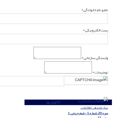
نام و نام خانوادگی *
پست الکترونیکی *
وابستگی سازمانی *
توضیحات *
فایل ها
دوره 20، شماره 1 - شماره پیاپی 1