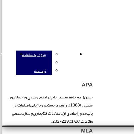
ورود به سامانه
ورود به سامانه
ENGLISH
ثبت نام
APA
حسن‌زاده, حافظ محمد , حاج‌ابراهیمی, مهدی و رحمان‌پور,
سمیه . (1388). راهبرد جستجو و بازیابی اطلاعات در
پاب‌مد و رابط‌های آن.
مطالعات کتابداری و سازماندهی
اطلاعات
,
20
(1), 219-232.
MLA