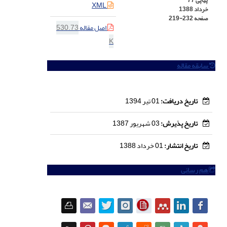
پیاپی 77
XML
خرداد 1388
صفحه
219-232
اصل مقاله
530.73
K
سابقه مقاله
تاریخ دریافت:
01 تیر 1394
تاریخ پذیرش:
03 شهریور 1387
تاریخ انتشار:
01 خرداد 1388
هم رسانی