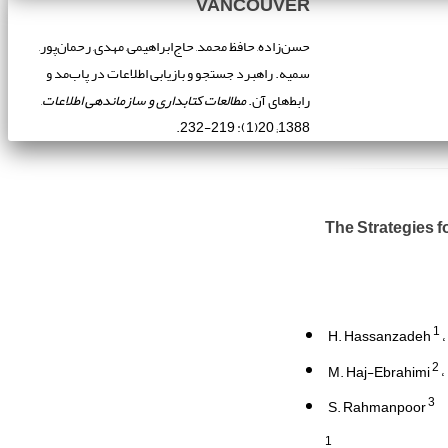
VANCOUVER
حسن‌زاده, حافظ محمد, حاج‌ابراهیمی, مهدی, رحمان‌پور,
سمیه. راهبرد جستجو و بازیابی اطلاعات در پاب‌مد و
رابط‌های آن.
مطالعات کتابداری و سازماندهی اطلاعات
,
1388; 20(1): 219-232.
The Strategies f
1
H. Hassanzadeh
2
M. Haj-Ebrahimi
3
S. Rahmanpoor
1