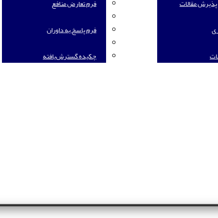
 پذیرش مقالات
فرم تعارض منافع
ری
فرم پاسخ به داوران
نات
چکیده گسترش‌یافته