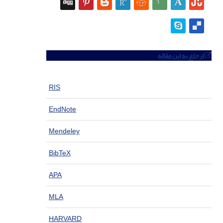
ارجاع به این مقاله
RIS
EndNote
Mendeley
BibTeX
APA
MLA
HARVARD