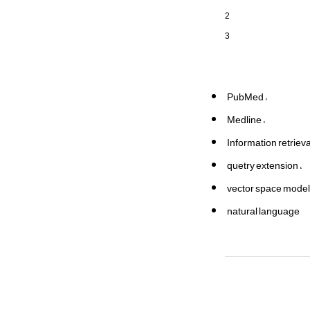
2
3
PubMed
Medline
Information retriev
quetry extension
vector space mode
natural language