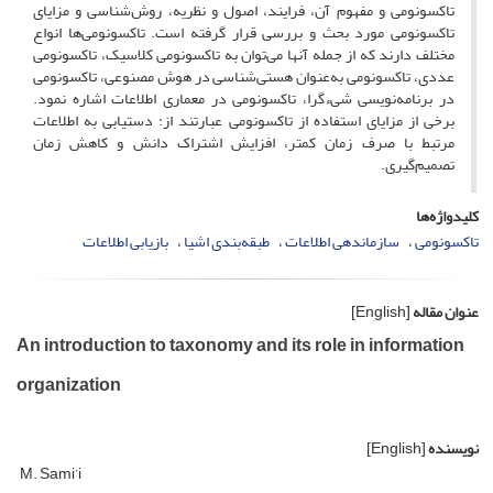
تاکسونومی و مفهوم آن، فرایند، اصول و نظریه، روش‌شناسی و مزایای
تاکسونومی مورد بحث و بررسی قرار گرفته است. تاکسونومی‌ها انواع
مختلف دارند که از جمله آنها می‌توان به تاکسونومی کلاسیک، تاکسونومی
عددی، تاکسونومی به‌عنوان هستی‌شناسی در هوش مصنوعی، تاکسونومی
در برنامه‌نویسی شیءگرا، تاکسونومی در معماری اطلاعات اشاره نمود.
برخی از مزایای استفاده از تاکسونومی عبارتند از: دستیابی به اطلاعات
مرتبط با صرف زمان کمتر، افزایش اشتراک دانش و کاهش زمان
تصمیم‌گیری.
کلیدواژه‌ها
تاکسونومی
سازماند‌هی اطلاعات
طبقه‌بندی اشیا
بازیابی اطلاعات
عنوان مقاله
[English]
An introduction to taxonomy and its role in information
organization
نویسنده
[English]
M. Sami’i