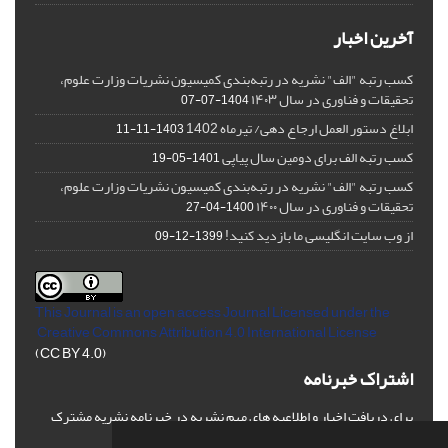
آخرین اخبار
کسب رتبه "الف" نشریه در رتبه‌بندی کمیسیون نشریات وزارت علوم،
تحقیقات و فناوری در سال ۱۴۰۳
1404-07-07
ابلاغ دستور العمل ارجاع دهی/ تیرماه 1402
1403-11-11
کسب رتبه الف برای دومین سال پیاپی
1401-05-19
کسب رتبه "الف" نشریه در رتبه‌بندی کمیسیون نشریات وزارت علوم،
تحقیقات و فناوری در سال ۱۴۰۰
1400-04-27
از وب سایت انگلیسی ما بازدید کنید!
1399-12-09
This Journal is an open access Journal Licensed
under the
Creative Commons Attribution 4.0 International License
(CC BY 4.0)
اشتراک خبرنامه
برای دریافت اخبار و اطلاعیه های مهم نشریه در خبرنامه نشریه مشترک
شوید.