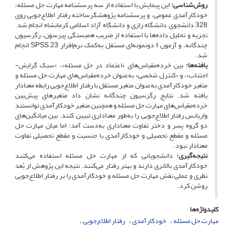
روش‌شناسی:
این پیمایش با استفاده از سه پرسشنامه مهارت حل مسئله،
خودکارآمدی عمومی، و پرسشنامه پژوهشگر‌ساخته رفتار اطلاع‌جویی روی
328 دانشجوی دانشگاه رازی و دانشگاه آزاد اسلامی کرمانشاه انجام شد.
تجزیه‌ و ‌تحلیل داده‌ها با استفاده از ضریب همبستگی پیرسون، رگرسیون
چندگانه، و آزمون t دونمونه‌ای مستقل به‌کمک نرم‌افزار SPSS 23 انجام
شد.
یافته‌ها:
بین خرده‌مقیاس‌های «اعتماد در حل مسئله»، «سبک گرایش-
اجتناب»، و «کنترل شخصی» به‌عنوان خرده‌مقیاس‌های مهارت حل مسئله و
متغیر خودکارآمدی به‌عنوان متغیر مستقل با رفتار اطلاع‌جویی رابطه معنا‌دار
یافته شد. نتایج رگرسیون چندگانه نشان داد متغیرهای پیش‌بین
خرده‌مقیاس‌های مهارت حل مسئله و همچنین متغیر خودکارآمدی توانستند
واریانس رفتار اطلاع‌جویی را به‌‌طور معناداری تبیین کنند. بین میانگین‌های
دو گروه پسر و دختر تفاوت معناداری به‌دست آمد؛ اما میان مهارت حل
مسئله و مقطع تحصیلی و خودکارآمدی با جنسیت و مقطع تحصیلی تفاوت
معنادار نبود.
نتیجه‌گیری:
دانشجویانی که از مهارت حل مسئله استفاده می‌کنند
خودکارآمدی بالاتری دارند و بهتر رفتار می‌کنند. نتیجه این پژوهش از بُعد
نظری و عملی نقش مهارت حل مسئله و خودکارآمدی را بر رفتار اطلاع‌جویی
روشن کرد.
کلیدواژه‌ها
مهارت حل مسئله
خودکارآمدی
رفتار اطلاع‌جویی