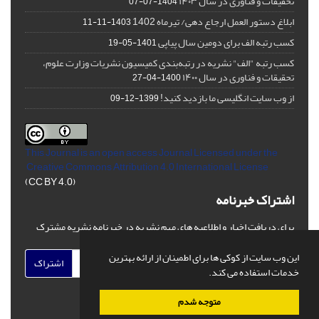
تحقیقات و فناوری در سال ۱۴۰۳
1404-07-07
ابلاغ دستور العمل ارجاع دهی/ تیرماه 1402
1403-11-11
کسب رتبه الف برای دومین سال پیاپی
1401-05-19
کسب رتبه "الف" نشریه در رتبه‌بندی کمیسیون نشریات وزارت علوم،
تحقیقات و فناوری در سال ۱۴۰۰
1400-04-27
از وب سایت انگلیسی ما بازدید کنید!
1399-12-09
This Journal is an open access Journal Licensed
under the
Creative Commons Attribution 4.0 International License
(CC BY 4.0)
اشتراک خبرنامه
برای دریافت اخبار و اطلاعیه های مهم نشریه در خبرنامه نشریه مشترک
شوید.
این وب سایت از کوکی ها برای اطمینان از ارائه بهترین
اشتراک
خدمات استفاده می کند.
متوجه شدم