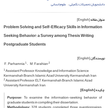
دانشجویان تحصیلات تکمیلی
علوم انسانی
عنوان مقاله
[English]
Problem Solving and Self-Efficacy Skills in Information
Seeking Behavior: a Survey among Thesis Writing
Postgraduate Students
نویسندگان
[English]
1
2
F. Parhamnia
M. Farahian
1
Assistant Professor, Knowledge and Information Science,
Kermanshah Branch, Islamic Azad University, Kermanshah, Iran
2
Assistant Professor, ELT, Kermanshah Branch, Islamic Azad
University, Kermanshah, Iran,
چکیده
[English]
Purpose:
To examine the information-seeking behavior of
graduate students in compiling their dissertation.
Methodology:
328 students completed three questionnaires;