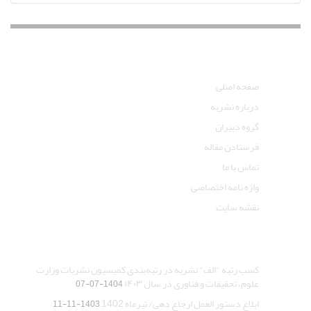
دسترسی سریع
صفحه اصلی
درباره نشریه
گروه دبیران
فرستادن مقاله
تماس با ما
واژه نامه اختصاصی
نقشه سایت
آخرین اخبار
کسب رتبه "الف" نشریه در رتبه‌بندی کمیسیون نشریات وزارت
علوم، تحقیقات و فناوری در سال ۱۴۰۳
1404-07-07
ابلاغ دستور العمل ارجاع دهی/ تیرماه 1402
1403-11-11