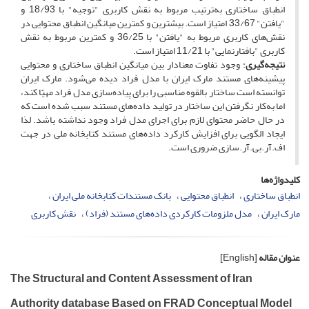
انطباق ساختاری به‌ترتیب مربوط به نقش کاربری "توجیه" با 18/93 و
"یافتن" 33/67 امتیاز است. بیشترین و کمترین میانگین انطباق محتوایی در
نقش‌های کاربری مربوط به "یافتن" با 36/25 و کمترین مربوط به نقش
کاربری "بافتارنمایی" با 11/21 امتیاز است.
نتیجه‌گیری
: وجود تفاوت معنادار بین میانگین انطباق ساختاری و محتوایی
پیشینه‌های مستند مارک ایران با مدل فراد دیده می‌شود. مارک ایران
توانسته است ساختار بالقوه‎ مناسبی را برای پیاده‌سازی مدل فراد مهیّا کند،
اما به‌کار نگرفتن این ساختار در تولید داده‌های مستند سبب شده است که
در حال حاضر محتوای لازم برای اجرای مدل فراد وجود نداشته باشد. لذا
ایجاد الگویی برای افزایش کارکرد داده‌های مستند کتابخانه ملی در جهت
اف.آر.بی.آر.‌سازی ضروری است.
کلیدواژه‌ها
انطباق ساختاری
انطباق محتوایی
بانک مستندات کتابخانه ملی ایران
مارک ایران
مدل ملزومات کارکردی داده‌های مستند (فراد)
نقش کاربری
عنوان مقاله
[English]
The Structural and Content Assessment of Iran
Authority database Based on FRAD Conceptual Model