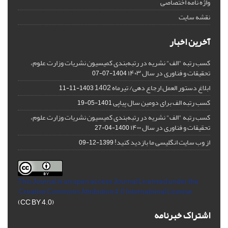
واژه نامه اختصاصی
نقشه سایت
آخرین اخبار
کسب رتبه "الف" نشریه در رتبه‌بندی کمیسیون نشریات وزارت علوم،
تحقیقات و فناوری در سال ۱۴۰۳
1404-07-07
ابلاغ دستور العمل ارجاع دهی/ تیرماه 1402
1403-11-11
کسب رتبه الف برای دومین سال پیاپی
1401-05-19
کسب رتبه "الف" نشریه در رتبه‌بندی کمیسیون نشریات وزارت علوم،
تحقیقات و فناوری در سال ۱۴۰۰
1400-04-27
از وب سایت انگلیسی ما بازدید کنید!
1399-12-09
This Journal is an open access Journal Licensed
under the
Creative Commons Attribution 4.0 International License
(CC BY 4.0)
اشتراک خبرنامه