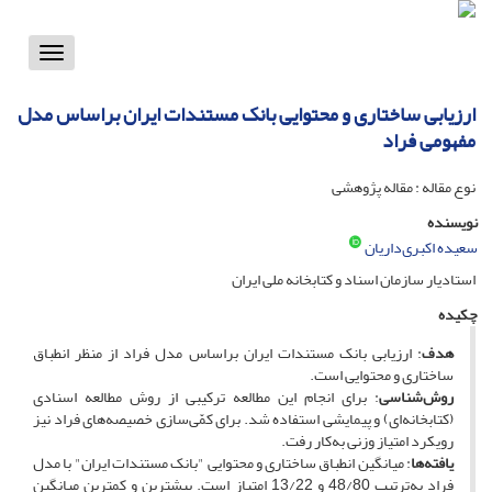
Toggle
vigation
ارزیابی ساختاری و محتوایی بانک مستندات ایران براساس مدل
مفهومی فراد
نوع مقاله : مقاله پژوهشی
نویسنده
سعیده اکبری‌داریان
استادیار سازمان اسناد و کتابخانه ملی ایران
چکیده
هدف
: ارزیابی بانک مستندات ایران براساس مدل فراد از منظر انطباق
ساختاری و محتوایی است.
روش‌شناسی
: برای انجام این مطالعه ترکیبی از روش مطالعه اسنادی
(کتابخانه‌ای) و پیمایشی استفاده شد. برای کمّی‌سازی خصیصه‌های فراد نیز
رویکرد امتیاز وزنی به‌کار رفت.
یافته‌ها
: میانگین انطباق ساختاری و محتوایی "بانک مستندات ایران" با مدل
فراد به‌ترتیب 48/80 و 13/22 امتیاز است. بیشترین و کمترین میانگین