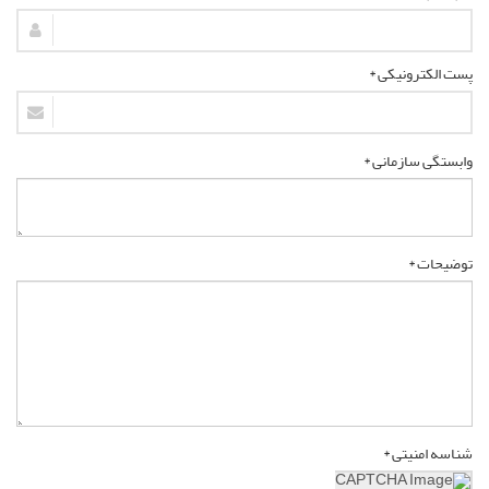
پست الکترونیکی *
وابستگی سازمانی *
توضیحات *
شناسه امنیتی *