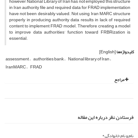
however, National Library of Iran has not employed this structure
in Iran authority file and required data for FRAD implementation
have not been desirably valued. Not using Iran MARC structure
properly in producing authority data results in lack of required
content to implement FRAD model. Therefore, creating a model
to improve data authorities’ function toward FRBRization is
essential.
کلیدواژه‌ها
[English]
assessment
authorities bank
National library of Iran
IranMARC
FRAD
مراجع
فرستادن نظر درباره این مقاله
نام و نام خانوادگی *