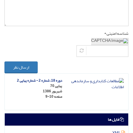
شناسه امنیتی *
ارسال نظر
دوره 18، شماره 2 - شماره پیاپی 2
پیاپی 70
شهریور 1386
صفحه
9-10
فایل ها
XML