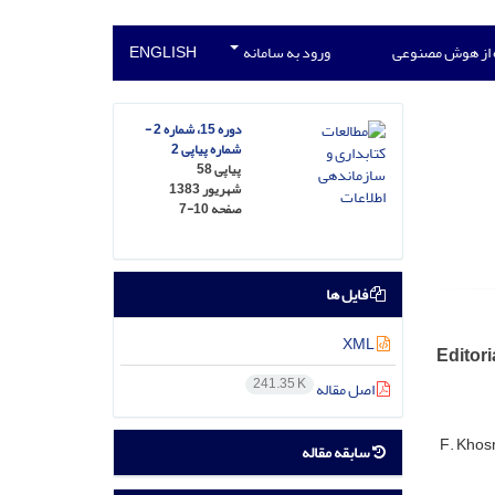
 از هوش مصنوعی
ورود به سامانه
ENGLISH
دوره 15، شماره 2 -
شماره پیاپی 2
پیاپی 58
شهریور 1383
صفحه
7-10
فایل ها
XML
Editori
241.35 K
اصل مقاله
F. Khos
سابقه مقاله