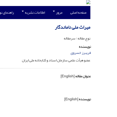
صفحه اصلی
مرور
اطلاعات نشریه
راهنمای ن
میراث ملی ناماندگار
نوع مقاله : سرمقاله
نویسنده
فریبرز خسروی
عضو هیأت علمی سازمان اسناد و کتابخانه ملی ایران
عنوان مقاله
[English]
نویسنده
[English]