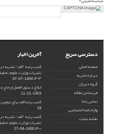
شناسه امنیتی *
دسترسی سریع
آخرین اخبار
صفحه اصلی
کسب رتبه "الف" نشریه در 
نشریات وزارت علوم، تحقیق
درباره نشریه
۱۴۰۳
1404-07-07
گروه دبیران
ابلاغ دستور العمل ارجاع دهی/ 
فرستادن مقاله
1403-11-11
تماس با ما
کسب رتبه الف برای دومین 
19
واژه نامه اختصاصی
کسب رتبه "الف" نشریه در 
نقشه سایت
نشریات وزارت علوم، تحقیق
۱۴۰۰
1400-04-27