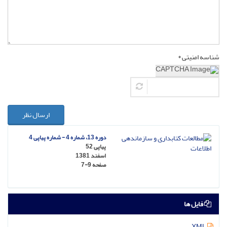
شناسه امنیتی *
ارسال نظر
دوره 13، شماره 4 - شماره پیاپی 4
پیاپی 52
اسفند 1381
صفحه
7-9
فایل ها
XML