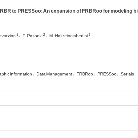
RBR to PRESSoo: An expansion of FRBRoo for modeling bibli
1
2
3
avarzian
F. Pazooki
M. Hajizeinolabedini
aphic information
Data Management
FRBRoo
PRESSoo
Serials