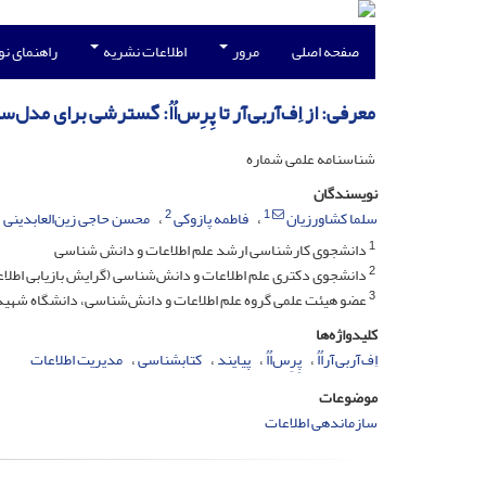
صفحه اصلی
مرور
اطلاعات نشریه
راهنمای ن
معرفی: از اِف‌آربی‌آر تا پِرِس‌اُاُ: گسترشی برای مد
شناسنامه علمی شماره
نویسندگان
2
1
سلما کشاورزیان
فاطمه پازوکی
محسن حاجی زین‌العابدینی
1
دانشجوی کارشناسی ارشد علم اطلاعات و دانش شناسی
2
دانشجوی دکتری علم اطلاعات و دانش‌شناسی (گرایش بازیابی اطلاعا
3
عضو هیئت علمی گروه علم اطلاعات و دانش‌شناسی، دانشگاه شهید 
کلیدواژه‌ها
اِف‌آربی‌آراُاُ
پِرِس‌اُاُ
پیایند
کتابشناسی
مدیریت اطلاعات
موضوعات
سازماندهی اطلاعات