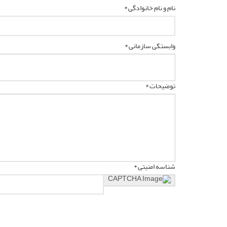
نام و نام خانوادگی *
وابستگی سازمانی *
توضیحات *
شناسه امنیتی *