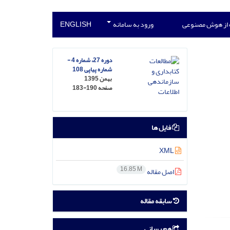
 از هوش مصنوعی
ورود به سامانه
ENGLISH
دوره 27، شماره 4 -
شماره پیاپی 108
بهمن 1395
صفحه
183-190
فایل ها
XML
16.85 M
اصل مقاله
سابقه مقاله
هم رسانی