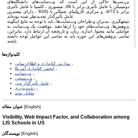
بررسی‌ها حاکی از این است که وب‌سایت‌های دانشگاه‌های
دومینیکن با عامل تأثیری برابر با 86، میسوری­ ـ کلمبیا با عامل تأثیری
برابر با 4/73، و مرکزی کارولینای شمالی با (9/26 ، دارای بیشترین
عامل تأثیرگذار تجدیدنظر شده بوده‌اند.
نتیجه­گیری: مدیران و طراحان وب‌‌سایت‌ها، باید با توجه به نتایج اینگونه
پژوهش‌ها، وب‌سایت‌های خود را ارتقا دهند. موفقیت یک وب
سایت به
عواملی مانند محتوا، اندازه، زبان، و تاریخچه آن ارتباط دارد. بنابراین،
تمامی پژوهش‌های این حوزه باید به تمامی این عوامل توجه داشته
باشند.
کلیدواژه‌ها
مدارس کتابداری و اطلاع‌رسانی
انجمن کتابداری آمریکا
وب‌سایت
وب‌سنجی
عامل تأثیرگذار وبی
رؤیت‌پذیری
تحلیل پیوند
[English]
عنوان مقاله
Visibility, Web Impact Factor, and Collaboration among
LIS Schools in US
[English]
نویسندگان