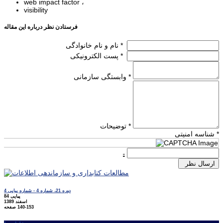
web impact factor
visibility
فرستادن نظر درباره این مقاله
نام و نام خانوادگی *
پست الکترونیکی *
وابستگی سازمانی *
توضیحات *
شناسه امنیتی *
ارسال نظر
دوره 21، شماره 4 - شماره پیاپی 4
پیاپی 84
اسفند 1389
140-153
صفحه