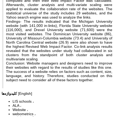
computed and then their Web Impact Factor was calculated.
Afterwards, cluster analysis and multi-variate scaling were
applied to evaluate the collaboration rate of the websites. The
statistical universe of the study includes 29 websites, and the
Yahoo search engine was used to analyze the links.
Findings- The results indicated that the Michigan University
website (with 141,000 in-links), Florida State University website
(116,000), and Drexel University website (71,600) were the
most visited websites. The Dominican University website (86),
University of Missouri-Columbia website (73.4) and University of
North Carolina Central website (26.9) were also shown to have
the highest Revised Web Impact Factor. Co-link analysis results
revealed that the websites under study had collaborated in six
clusters from the standpoint of both cluster analysis and
multivariate scaling.
Conclusion: Website managers and designers need to improve
their websites with regard to the results of studies like this one.
The success of a website relies on factors such as content, size,
language, and history. Therefore, studies conducted on this
subject need to consider all of these factors together.
[English]
کلیدواژه‌ها
LIS schools
ALA
Website
webometrics