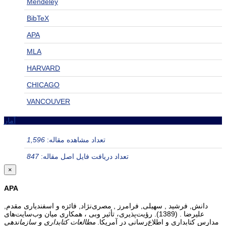
Mendeley
BibTeX
APA
MLA
HARVARD
CHICAGO
VANCOUVER
آمار
تعداد مشاهده مقاله:
1,596
تعداد دریافت فایل اصل مقاله:
847
×
APA
دانش, فرشید , سهیلی, فرامرز , مصری‌نژاد, فائزه و اسفندیاری مقدم,
علیرضا . (1389). رؤیت‌پذیری، تأثیر وبی ، همکاری میان وب‌سایت‌های
مدارس کتابداری و اطلاع‌رسانی در آمریکا.
مطالعات کتابداری و سازماندهی