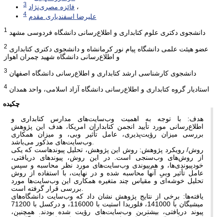
3
فائزه مصری‌نژاد
4
علیرضا اسفندیاری مقدم
1
دانشجوی دکتری علوم کتابداری و اطلاع‌رسانی دانشگاه فردوسی مشهد
2
عضو هیئت علمی دانشگاه پیام نور کرمانشاه و دانشجوی دکتری کتابداری
و اطلاع‌رسانی دانشگاه شهید چمران اهواز
3
دانشجوی کارشناسی ارشد کتابداری و اطلاع‌رسانی دانشگاه اصفهان
4
استادیار گروه کتابداری و اطلاع‌رسانی دانشگاه آزاد اسلامی، واحد همدان
چکیده
هدف: با توجه به اهمیت وب
سایت‌های مدارس کتابداری و
اطلاع‌رسانی مورد تأیید انجمن کتابداران امریکا، هدف این پژوهش
بررسی میزان رؤیت‌پذیری، عامل تأثیر وبی، و میزان همکاری
سایت‌های مذکور می‌باشد.
وب
روش/ رویکرد پژوهش: روش این پژوهش، تحلیل پیوندهاست که یکی
از روش‌های وب‌سنجی است. در این روش، پیوندهای دریافتی،
خودپیوندی‌ها، و هم
پیوندی وب
سایت‌های مورد نظر محاسبه و سپس
عامل تأثیر وبیِ آنها محاسبه شده و در نهایت، با استفاده از روش
تحلیل خوشه
ای و مقیاس چند متغیره همکاری این وب‌سایت‌ها مورد
بررسی قرار گرفته است.
یافته‌ها: برخی از نتایج پژوهش نشان داد که وب‌سایت دانشگاه‌های
میشیگان با 141000، فلوریدا استیت با 116000، و درکسل با 71200
پیوند دریافتی، بیشترین وب‌سایت‌های رؤیت شده بودند. همچنین،