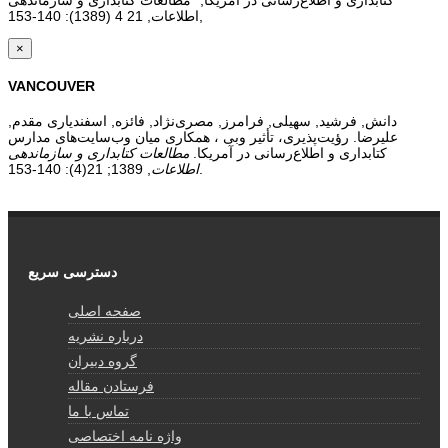
کتابداری و اطلاع‌رسانی در آمریکا," مطالعات کتابداری و سازماندهی
اطلاعات, 21 4 (1389): 140-153,
×
VANCOUVER
دانش, فرشید, سهیلی, فرامرز, مصری‌نژاد, فائزه, اسفندیاری مقدم,
علیرضا. رؤیت‌پذیری، تأثیر وبی ، همکاری میان وب‌سایت‌های مدارس
کتابداری و اطلاع‌رسانی در آمریکا.
مطالعات کتابداری و سازماندهی
, 1389; 21(4): 140-153.
اطلاعات
دسترسی سریع
صفحه اصلی
درباره نشریه
گروه دبیران
فرستادن مقاله
تماس با ما
واژه نامه اختصاصی