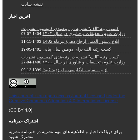
نقشه سایت
آخرین اخبار
کسب رتبه "الف" نشریه در رتبه‌بندی کمیسیون نشریات
وزارت علوم، تحقیقات و فناوری در سال ۱۴۰۳
1404-07-07
ابلاغ دستور العمل ارجاع دهی/ تیرماه 1402
1403-11-11
کسب رتبه الف برای دومین سال پیاپی
1401-05-19
کسب رتبه "الف" نشریه در رتبه‌بندی کمیسیون نشریات
وزارت علوم، تحقیقات و فناوری در سال ۱۴۰۰
1400-04-27
از وب سایت انگلیسی ما بازدید کنید!
1399-12-09
This Journal is an open access Journal Licensed
under the
Creative Commons Attribution 4.0 International License
(CC BY 4.0)
اشتراک خبرنامه
برای دریافت اخبار و اطلاعیه های مهم نشریه در خبرنامه نشریه
مشترک شوید.