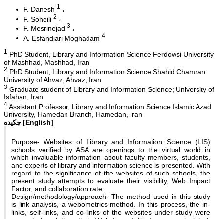
1
F. Danesh
2
F. Soheili
3
F. Mesrinejad
4
A. Esfandiari Moghadam
1
PhD Student, Library and Information Science Ferdowsi University
of Mashhad, Mashhad, Iran
2
PhD Student, Library and Information Science Shahid Chamran
University of Ahvaz, Ahvaz, Iran
3
Graduate student of Library and Information Science; University of
Isfahan, Iran
4
Assistant Professor, Library and Information Science Islamic Azad
University, Hamedan Branch, Hamedan, Iran
[English]
چکیده
Purpose- Websites of Library and Information Science (LIS)
schools verified by ASA are openings to the virtual world in
which invaluable information about faculty members, students,
and experts of library and information science is presented. With
regard to the significance of the websites of such schools, the
present study attempts to evaluate their visibility, Web Impact
Factor, and collaboration rate.
Design/methodology/approach- The method used in this study
is link analysis, a webometrics method. In this process, the in-
links, self-links, and co-links of the websites under study were