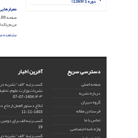
دوره 1 (1369)
معیارهایی 
صفحه
88-202
مریم پاکدام
مشاهده مق
دسترسی سریع
آخرین اخبار
صفحه اصلی
کسب رتبه "الف" نشریه در 
نشریات وزارت علوم، تحقیق
درباره نشریه
۱۴۰۳
1404-07-07
گروه دبیران
ابلاغ دستور العمل ارجاع دهی/ 
فرستادن مقاله
1403-11-11
تماس با ما
کسب رتبه الف برای دومین 
19
واژه نامه اختصاصی
کسب رتبه "الف" نشریه در 
نقشه سایت