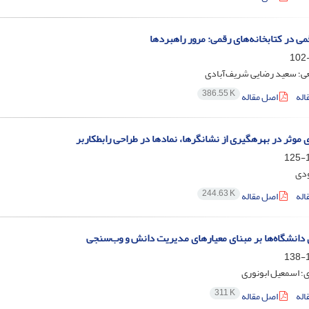
ی در کتابخانه‌های رقمی: مرور راهبردها
عی؛ سعید رضایی شریف‌آبادی
386.55 K
اله
اصل مقاله
 موثر در بهرهگیری از نشانگرها، نمادها در طراحی رابطکاربر
1
ودی
244.63 K
اله
اصل مقاله
 دانشگاه‌ها بر مبنای معیارهای مدیریت دانش و وب‌سنجی
1
؛ اسمعیل ابونوری
311 K
اله
اصل مقاله