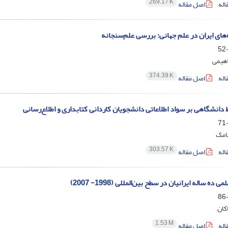
269.17 K
اله
اصل مقاله
های ایران در علم جهانی: بررسی علم‌سنجانه
اهیمی
374.39 K
اله
اصل مقاله
 دانشگاهی بر سواد اطلاعاتی دانشجویان کاردانی کتابداری و اطلاع‌رسانی
امک
303.57 K
اله
اصل مقاله
 ده ساله ایرانیان در سطح بین‌المللی (1998- 2007)
کان
1.53 M
اله
اصل مقاله