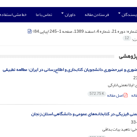
ویسندگان
فرستادن مقاله
داوران
تماس با ما
خط مشی استفاده
شماره:
دوره 21، شماره 4، اسفند 1389، صفحه 1-245 (پیاپی 84)
12
ات:
 پژوهشی
ری و غیرحضوری دانشجویان کتابداری و اطلاع‌رسانی در ایران: مطالعه تطبیقی
؛ لیلا نعمتی انارکی
572.75 K
اله
اصل مقاله
یمنی فیزیکی در کتابخانه‌های عمومی و دانشگاهی استان زنجان
ی؛ ناهید بیات بداقی