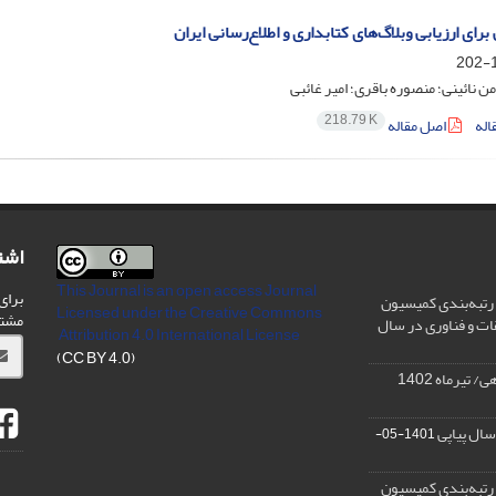
برای ارزیابی وبلاگ‌های کتابداری و اطلاع‌رسانی ایران
1
ن نائینی؛ منصوره باقری؛ امیر غائبی
218.79 K
اله
اصل مقاله
اشت
This Journal is an open access Journal
برای
رتبه‌بندی کمیسیون
Licensed
under the Creative Commons
مشت
ات و فناوری در سال
Attribution 4.0 International License
(CC BY 4.0)
تیرماه 1402
سال پیاپی
1401-05-
رتبه‌بندی کمیسیون