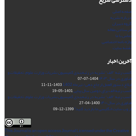
دسترسی سریع
صفحه اصلی
درباره نشریه
گروه دبیران
فرستادن مقاله
تماس با ما
واژه نامه اختصاصی
نقشه سایت
آخرین اخبار
کسب رتبه "الف" نشریه در رتبه‌بندی کمیسیون نشریات وزارت علوم، تحقیقات و
فناوری در سال ۱۴۰۳
1404-07-07
ابلاغ دستور العمل ارجاع دهی/ تیرماه 1402
1403-11-11
کسب رتبه الف برای دومین سال پیاپی
1401-05-19
کسب رتبه "الف" نشریه در رتبه‌بندی کمیسیون نشریات وزارت علوم، تحقیقات و
فناوری در سال ۱۴۰۰
1400-04-27
از وب سایت انگلیسی ما بازدید کنید!
1399-12-09
This Journal is an open access Journal Licensed
under the Creative