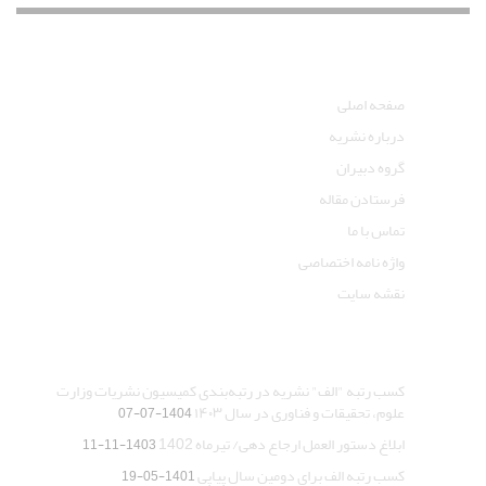
دسترسی سریع
صفحه اصلی
درباره نشریه
گروه دبیران
فرستادن مقاله
تماس با ما
واژه نامه اختصاصی
نقشه سایت
آخرین اخبار
کسب رتبه "الف" نشریه در رتبه‌بندی کمیسیون نشریات وزارت
علوم، تحقیقات و فناوری در سال ۱۴۰۳
1404-07-07
ابلاغ دستور العمل ارجاع دهی/ تیرماه 1402
1403-11-11
کسب رتبه الف برای دومین سال پیاپی
1401-05-19