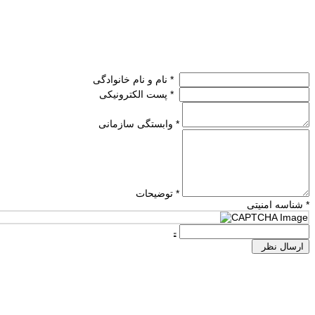
نام و نام خانوادگی *
پست الکترونیکی *
وابستگی سازمانی *
توضیحات *
شناسه امنیتی *
ارسال نظر