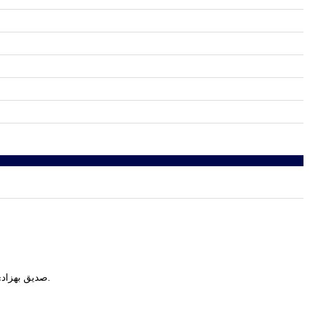
(شماره 2، 3، و 4), 325-340.
صدیق بهزادی, نوشته دکتر ماندان