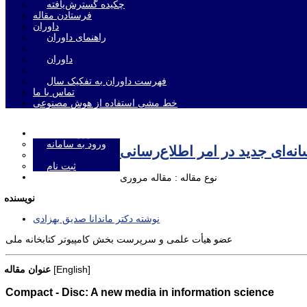
چکیده گسترش‌یافته
فرستادن مقاله
داوران
راهنمای داوران
داوران
فهرست داوران به تفکیک سال
تماس با ما
خط مشی استفاده از هوش مصنوعی
ورود به سامانه
ورود به سامانه
ه‌ای جدید در امر اطلاع‌رسانی
ثبت نام
English
نوع مقاله : مقاله مروری
نویسنده
نوشته دکتر ماندانا صدیق بهزادی
عضو هیأت علمی و سرپرست بخش کامپیوتر کتابخانه ملی
[English]
عنوان مقاله
Compact - Disc: A new media in information science