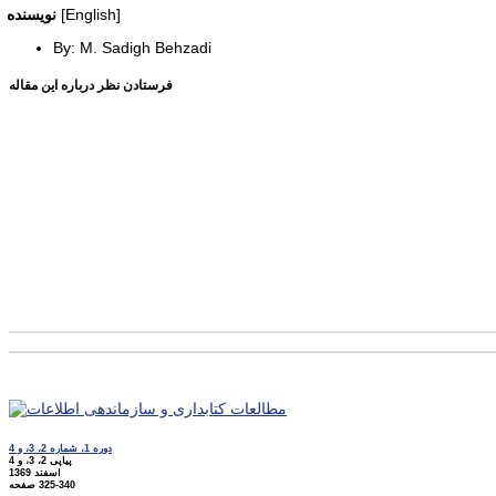
[English]
نویسنده
By: M. Sadigh Behzadi
فرستادن نظر درباره این مقاله
دوره 1، شماره 2، 3، و 4
پیاپی 2، 3، و 4
اسفند 1369
325-340
صفحه