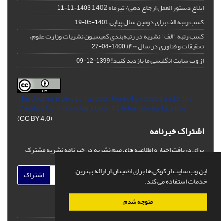
ابلاغ دستور العمل ارجاع دهی/ تیرماه 1402
1403-11-11
کسب رتبه الف برای دومین سال پیاپی
1401-05-19
کسب رتبه "الف" نشریه در رتبه‌بندی کمیسیون نشریات وزارت علوم،
تحقیقات و فناوری در سال ۱۴۰۰
1400-04-27
از وب سایت انگلیسی ما بازدید کنید!
1399-12-09
This Journal is an open access Journal Licensed
under the
Creative Commons Attribution 4.0 International License
(CC BY 4.0)
اشتراک خبرنامه
برای دریافت اخبار و اطلاعیه های مهم نشریه در خبرنامه نشریه مشترک
شوید.
این وب سایت از کوکی ها برای اطمینان از ارائه بهترین
اشتراک
خدمات استفاده می کند.
متوجه شدم