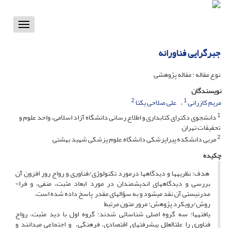
Toggle
vigation
جبرگرایی فناورانه
نوع مقاله : مقاله پژوهشی
نویسندگان
2
1
مریم کازرانی
علی صلاحی یکتا
1
دانشجوی دکترای کتابداری و اطلاع رسانی دانشگاه آزاد اسلامی، واحد علوم و
تحقیقات تهران
2
مربی دانشکده پیراپزشکی دانشگاه علوم پزشکی شهید بهشتی
چکیده
هدف: نظریه­ها و دیدگاه­ها درمورد تکنولوژی/فناوری و رواج روز افزون آن
بررسی و دیدگاه­های اندیشمندان در مورد ابعاد مثبت، منفی، و فرا­
مدرنیستی آن نقد می­شود و به سؤال­های مقدر پاسخ داده شده است.
روش/رویکرد پژوهش: مرور متون مرتبط
یافته­ها: سه گروه اصلی شناسائی شدند: گروه اول با دید مثبت، رواج
فناوری را علت­العلل پیشرفت­های اقتصادی، فرهنگی، و اجتماعی می­دانند و