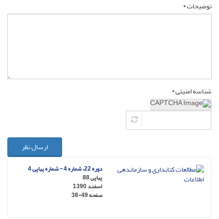
توضیحات *
شناسه امنیتی *
ارسال نظر
دوره 22، شماره 4 - شماره پیاپی 4
پیاپی 88
اسفند 1390
صفحه
38-49