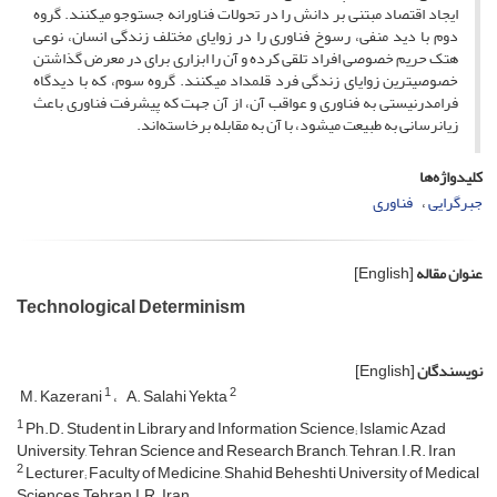
ایجاد اقتصاد مبتنی بر دانش را در تحولات فناورانه جست­وجو می­کنند. گروه
دوم با دید منفی، رسوخ فناوری را در زوایای مختلف زندگی انسان، نوعی
هتک حریم خصوصی افراد تلقی کرده و آن را ابزاری برای در معرض گذاشتن
خصوصی­ترین زوایای زندگی فرد قلمداد می­کنند. گروه سوم، که با دیدگاه
فرامدرنیستی به فناوری و عواقب آن، از آن جهت که پیشرفت فناوری باعث
زیان­رسانی به طبیعت می­شود، با آن به مقابله برخاسته‌اند.
کلیدواژه‌ها
جبرگرایی
فناوری
عنوان مقاله
[English]
Technological Determinism
نویسندگان
[English]
1
2
M. Kazerani
A. Salahi Yekta
1
Ph.D. Student in Library and Information Science; Islamic Azad
University, Tehran Science and Research Branch, Tehran, I.R. Iran
2
Lecturer; Faculty of Medicine, Shahid Beheshti University of Medical
Sciences, Tehran, I.R. Iran