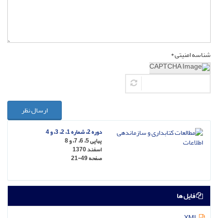
شناسه امنیتی *
ارسال نظر
دوره 2، شماره 1، 2، 3، و 4
پیاپی 5، 6، 7، و 8
اسفند 1370
صفحه
21-49
فایل ها
XML