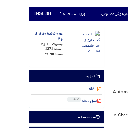
 از هوش مصنوعی
ورود به سامانه
ENGLISH
دوره 3، شماره ۱، ۲، ۳،
و ۴
‍‍‍پیاپی ۹، ۱۰، ۱۱، و ۱۲
اسفند 1371
صفحه
75-90
فایل ها
XML
Automa
1.34 M
اصل مقاله
A. Ghae
سابقه مقاله