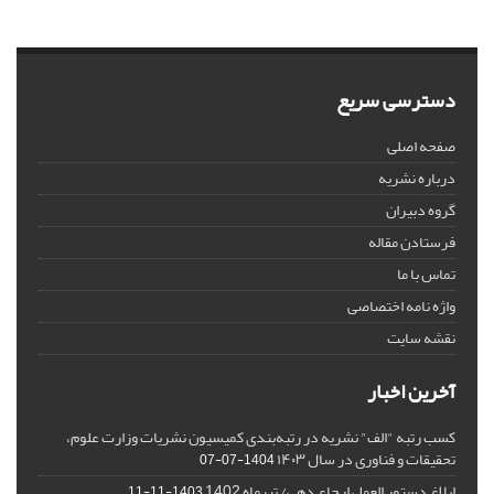
دسترسی سریع
صفحه اصلی
درباره نشریه
گروه دبیران
فرستادن مقاله
تماس با ما
واژه نامه اختصاصی
نقشه سایت
آخرین اخبار
کسب رتبه "الف" نشریه در رتبه‌بندی کمیسیون نشریات وزارت علوم،
تحقیقات و فناوری در سال ۱۴۰۳
1404-07-07
ابلاغ دستور العمل ارجاع دهی/ تیرماه 1402
1403-11-11