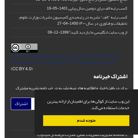
کسب رتبه الف برای دومین سال پیاپی
1401-05-19
کسب رتبه "الف" نشریه در رتبه‌بندی کمیسیون نشریات وزارت علوم،
تحقیقات و فناوری در سال ۱۴۰۰
1400-04-27
از وب سایت انگلیسی ما بازدید کنید!
1399-12-09
This Journal is an open access Journal Licensed
under the
Creative Commons Attribution 4.0 International License
(CC BY 4.0)
اشتراک خبرنامه
برای دریافت اخبار و اطلاعیه های مهم نشریه در خبرنامه نشریه مشترک
شوید.
این وب سایت از کوکی ها برای اطمینان از ارائه بهترین
اشتراک
خدمات استفاده می کند.
متوجه شدم
© سامانه مدیریت نشریات علمی.
قدرت گرفته از
سیناوب